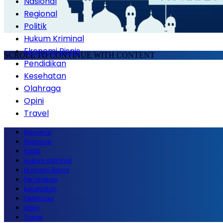
Nasional
Regional
Politik
Hukum Kriminal
Ekonomi Bisnis
SCROLL TO CONTINUE WITH CONTENT
Pendidikan
Kesehatan
Olahraga
Opini
Travel
Nasional
Regional
Politik
Hukum Kriminal
Ekonomi Bisnis
Pendidikan
Kesehatan
Olahraga
Opini
Travel