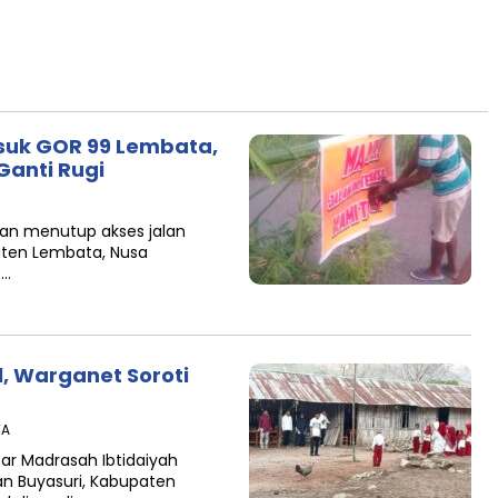
suk GOR 99 Lembata,
Ganti Rugi
ahan menutup akses jalan
ten Lembata, Nusa
t…
l, Warganet Soroti
TA
ar Madrasah Ibtidaiyah
an Buyasuri, Kabupaten