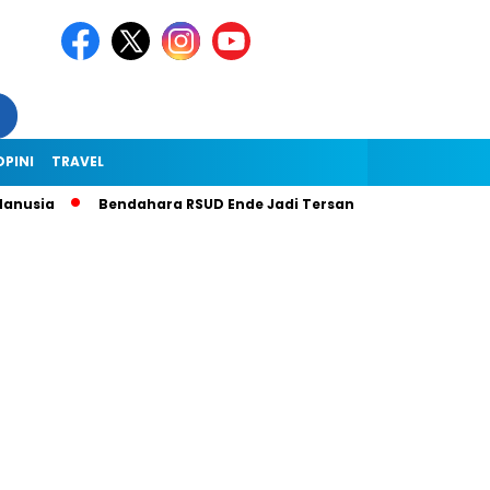
OPINI
TRAVEL
nusia
Bendahara RSUD Ende Jadi Tersangka Dugaan Korupsi Rp