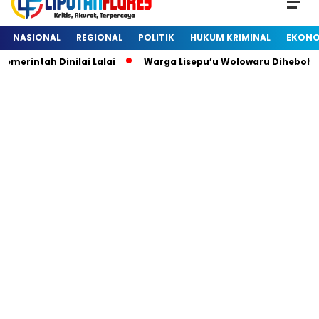
NASIONAL
REGIONAL
POLITIK
HUKUM KRIMINAL
EKONO
intah Dinilai Lalai
Warga Lisepu’u Wolowaru Dihebohkan