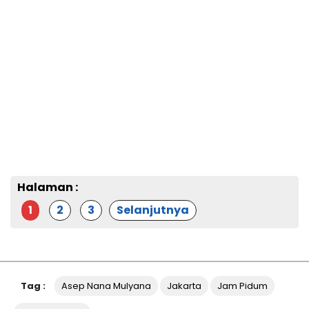
Halaman :
1
2
3
Selanjutnya
Tag :
Asep Nana Mulyana
Jakarta
Jam Pidum