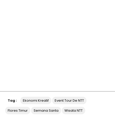
Tag :
Ekonomi Kreatif
Event Tour De NTT
Flores Timur
Semana Santa
Wisata NTT