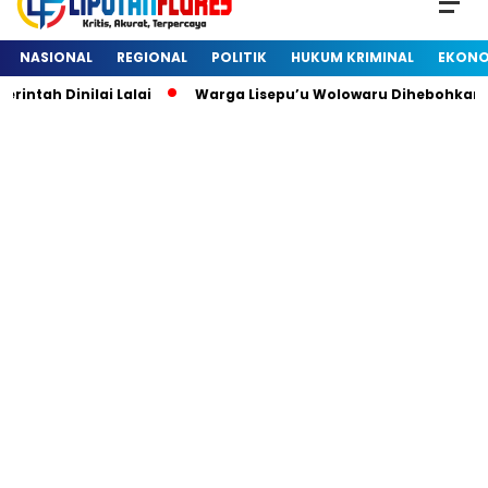
NASIONAL
REGIONAL
POLITIK
HUKUM KRIMINAL
EKONO
h Dinilai Lalai
Warga Lisepu’u Wolowaru Dihebohkan Den