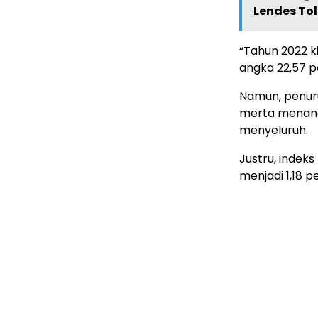
Lendes To
“Tahun 2022 ki
angka 22,57 p
Namun, penuru
merta menand
menyeluruh.
Justru, indek
menjadi 1,18 