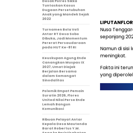
Desak Polres Sikka
Tuntaskan Kasus
Dugaan Persetubuhan
Anak yang Mandek Sejak
2022
LIPUTANFLOR
Nusa Tenggar
Turnamen Bola Voli
Antar RT Desa Sobo
sepanjang 202
Dibuka, Jadi Momentum
Pererat Persaudaraan
pada HUT Ke-81 RI
Namun di sisi
meningkat.
Keuskupan Agung Ende
Canangkan Muspas IX
Fakta ini ter
2027, Umat Diajak
Berjalan Bersama
yang diperoleh
dalam Semangat
Sinodalitas
Polemik Empat Pemain
Suratin 2026, Flores
United Nilai Perse Ende
Lemah Bangun
Komunikasi
Ribuan Pelayat Antar
Kepala Desa Mautenda
Barat Robertus Y.M.
Sega ke Peristirahatan