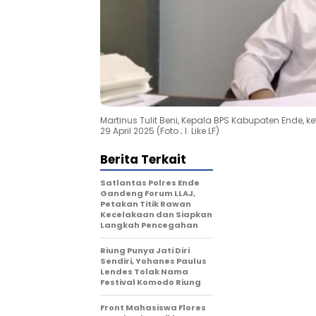
Martinus Tulit Beni, Kepala BPS Kabupaten Ende,
29 April 2025 (Foto ; I. Like LF)
Berita Terkait
Satlantas Polres Ende
Gandeng Forum LLAJ,
Petakan Titik Rawan
Kecelakaan dan Siapkan
Langkah Pencegahan
Riung Punya Jati Diri
Sendiri, Yohanes Paulus
Lendes Tolak Nama
Festival Komodo Riung
Front Mahasiswa Flores