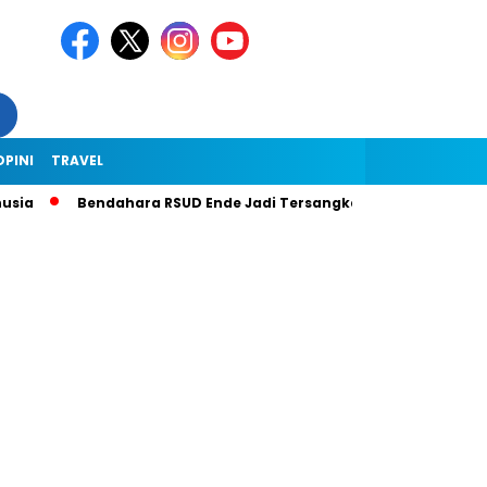
OPINI
TRAVEL
Bendahara RSUD Ende Jadi Tersangka Dugaan Korupsi Rp1,9 M