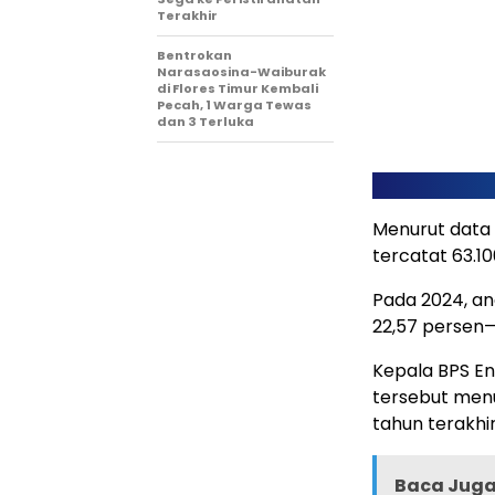
Terakhir
Bentrokan
Narasaosina-Waiburak
di Flores Timur Kembali
Pecah, 1 Warga Tewas
dan 3 Terluka
Menurut data 
tercatat 63.10
Pada 2024, an
22,57 persen—
Kepala BPS En
tersebut menun
tahun terakhir
Baca Juga 