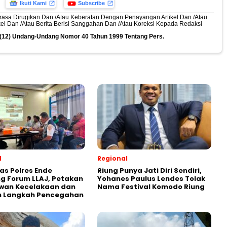
Ikuti Kami
Subscribe
rasa Dirugikan Dan /Atau Keberatan Dengan Penayangan Artikel Dan /Atau
ikel Dan /Atau Berita Berisi Sanggahan Dan /Atau Koreksi Kepada Redaksi
n (12) Undang-Undang Nomor 40 Tahun 1999 Tentang Pers.
l
Regional
as Polres Ende
Riung Punya Jati Diri Sendiri,
g Forum LLAJ, Petakan
Yohanes Paulus Lendes Tolak
awan Kecelakaan dan
Nama Festival Komodo Riung
n Langkah Pencegahan