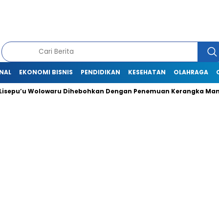
NAL
EKONOMI BISNIS
PENDIDIKAN
KESEHATAN
OLAHRAGA
u’u Wolowaru Dihebohkan Dengan Penemuan Kerangka Manusia
Baca Juga :
201 Guru di Kabupaten Ende
Belum Terima Tunjangan Profesi
Triwulan IV 2024