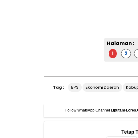
Halaman :
1
2
Tag :
BPS
Ekonomi Daerah
Kabup
Follow WhatsApp Channel
LiputanFLores
Tetap 