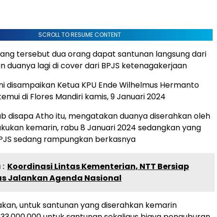
SCROLL TO RESUME CONTENT
ang tersebut dua orang dapat santunan langsung dari
 duanya lagi di cover dari BPJS ketenagakerjaan
ini disampaikan Ketua KPU Ende Wilhelmus Hermanto
itemui di Flores Mandiri kamis, 9 Januari 2024
ab disapa Atho itu, mengatakan duanya diserahkan oleh
akukan kemarin, rabu 8 Januari 2024 sedangkan yang
 BPJS sedang rampungkan berkasnya
:
Koordinasi Lintas Kementerian, NTT Bersiap
s Jalankan Agenda Nasional
kan, untuk santunan yang diserahkan kemarin
 33.000.000 untuk santunan sekaligus biaya penguburan