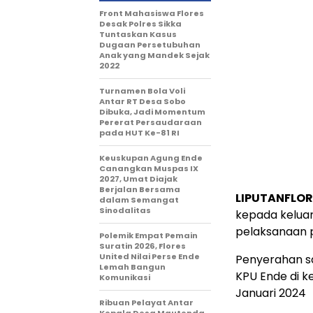
Front Mahasiswa Flores
Desak Polres Sikka
Tuntaskan Kasus
Dugaan Persetubuhan
Anak yang Mandek Sejak
2022
Turnamen Bola Voli
Antar RT Desa Sobo
Dibuka, Jadi Momentum
Pererat Persaudaraan
pada HUT Ke-81 RI
Keuskupan Agung Ende
Canangkan Muspas IX
2027, Umat Diajak
Berjalan Bersama
LIPUTANFLOR
dalam Semangat
Sinodalitas
kepada keluar
pelaksanaan p
Polemik Empat Pemain
Suratin 2026, Flores
United Nilai Perse Ende
Penyerahan sa
Lemah Bangun
KPU Ende di 
Komunikasi
Januari 2024
Ribuan Pelayat Antar