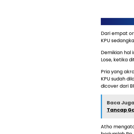
Dari empat or
KPU sedangkan
Demikian hal 
Lose, ketika d
Pria yang akr
KPU sudah dil
dicover dari
Baca Juga 
Tancap Ga
Atho mengata
berjumlah Rp.