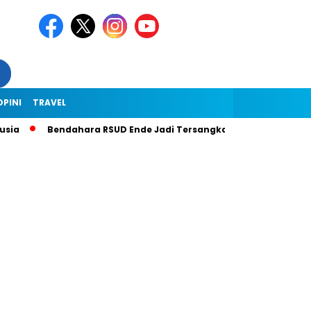
OPINI
TRAVEL
Bendahara RSUD Ende Jadi Tersangka Dugaan Korupsi Rp1,9 Mili