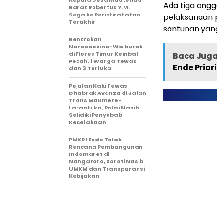
Kepala Desa Mautenda
Ada tiga angg
Barat Robertus Y.M.
Sega ke Peristirahatan
pelaksanaan 
Terakhir
santunan yang
Bentrokan
Narasaosina-Waiburak
di Flores Timur Kembali
Baca Juga 
Pecah, 1 Warga Tewas
Ende Prio
dan 3 Terluka
Pejalan Kaki Tewas
Ditabrak Avanza di Jalan
Trans Maumere-
Larantuka, Polisi Masih
Selidiki Penyebab
Kecelakaan
PMKRI Ende Tolak
Rencana Pembangunan
Indomaret di
Nangaroro, Soroti Nasib
UMKM dan Transparansi
Kebijakan