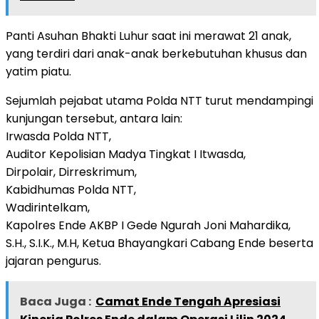
Panti Asuhan Bhakti Luhur saat ini merawat 21 anak,
yang terdiri dari anak-anak berkebutuhan khusus dan
yatim piatu.
Sejumlah pejabat utama Polda NTT turut mendampingi
kunjungan tersebut, antara lain:
Irwasda Polda NTT,
Auditor Kepolisian Madya Tingkat I Itwasda,
Dirpolair, Dirreskrimum,
Kabidhumas Polda NTT,
Wadirintelkam,
Kapolres Ende AKBP I Gede Ngurah Joni Mahardika,
S.H., S.I.K., M.H, Ketua Bhayangkari Cabang Ende beserta
jajaran pengurus.
Baca Juga :
Camat Ende Tengah Apresiasi