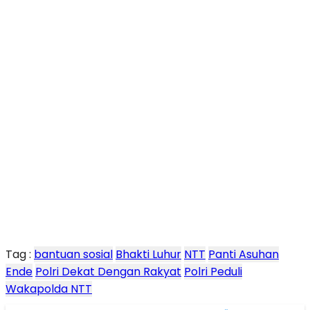
Tag :
bantuan sosial
Bhakti Luhur
NTT
Panti Asuhan
Ende
Polri Dekat Dengan Rakyat
Polri Peduli
Wakapolda NTT