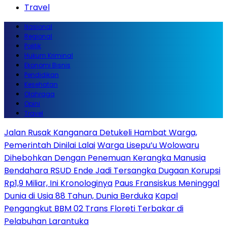
Travel
Nasional
Regional
Politik
Hukum Kriminal
Ekonomi Bisnis
Pendidikan
Kesehatan
Olahraga
Opini
Travel
Jalan Rusak Kanganara Detukeli Hambat Warga,
Pemerintah Dinilai Lalai
Warga Lisepu’u Wolowaru
Dihebohkan Dengan Penemuan Kerangka Manusia
Bendahara RSUD Ende Jadi Tersangka Dugaan Korupsi
Rp1,9 Miliar, Ini Kronologinya
Paus Fransiskus Meninggal
Dunia di Usia 88 Tahun, Dunia Berduka
Kapal
Pengangkut BBM 02 Trans Floreti Terbakar di
Pelabuhan Larantuka