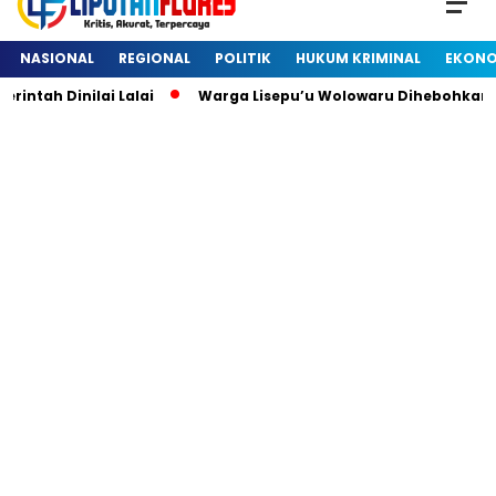
NASIONAL
REGIONAL
POLITIK
HUKUM KRIMINAL
EKONO
h Dinilai Lalai
Warga Lisepu’u Wolowaru Dihebohkan De