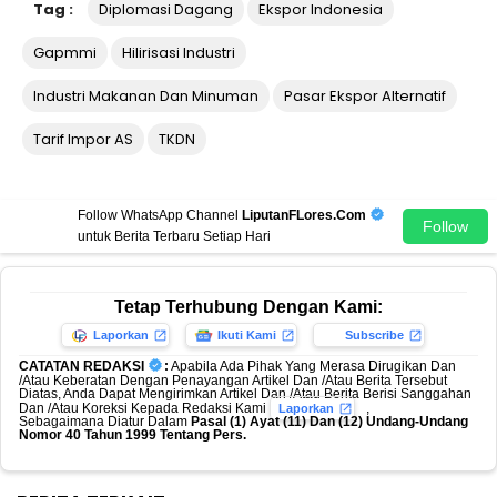
Tag :
Diplomasi Dagang
Ekspor Indonesia
Gapmmi
Hilirisasi Industri
Industri Makanan Dan Minuman
Pasar Ekspor Alternatif
Tarif Impor AS
TKDN
Follow WhatsApp Channel
LiputanFLores.Com
Follow
untuk Berita Terbaru Setiap Hari
Tetap Terhubung Dengan Kami:
Laporkan
Ikuti Kami
Subscribe
CATATAN REDAKSI
:
Apabila Ada Pihak Yang Merasa Dirugikan Dan
/Atau Keberatan Dengan Penayangan Artikel Dan /Atau Berita Tersebut
Diatas, Anda Dapat Mengirimkan Artikel Dan /Atau Berita Berisi Sanggahan
Dan /Atau Koreksi Kepada Redaksi Kami
,
Laporkan
Sebagaimana Diatur Dalam
Pasal (1) Ayat (11) Dan (12) Undang-Undang
Nomor 40 Tahun 1999 Tentang Pers.