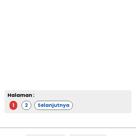
Halaman :
1
2
Selanjutnya