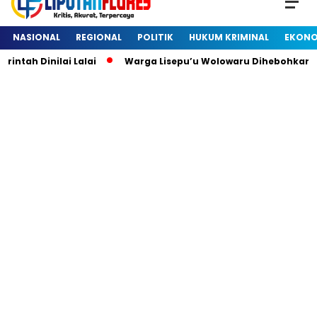
NASIONAL
REGIONAL
POLITIK
HUKUM KRIMINAL
EKONO
h Dinilai Lalai
Warga Lisepu’u Wolowaru Dihebohkan De