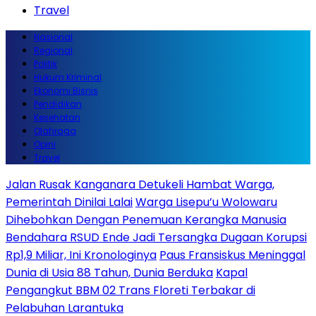
Travel
Nasional
Regional
Politik
Hukum Kriminal
Ekonomi Bisnis
Pendidikan
Kesehatan
Olahraga
Opini
Travel
Jalan Rusak Kanganara Detukeli Hambat Warga,
Pemerintah Dinilai Lalai
Warga Lisepu’u Wolowaru
Dihebohkan Dengan Penemuan Kerangka Manusia
Bendahara RSUD Ende Jadi Tersangka Dugaan Korupsi
Rp1,9 Miliar, Ini Kronologinya
Paus Fransiskus Meninggal
Dunia di Usia 88 Tahun, Dunia Berduka
Kapal
Pengangkut BBM 02 Trans Floreti Terbakar di
Pelabuhan Larantuka