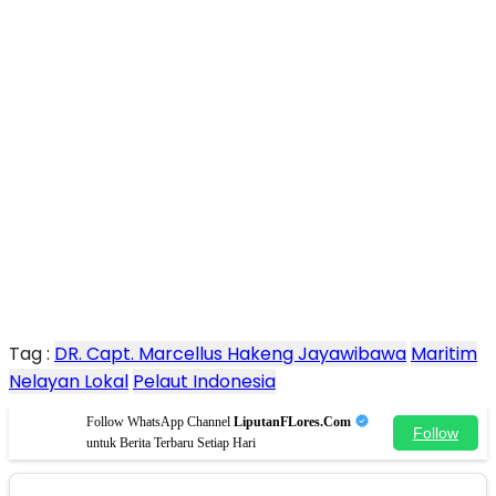
Tag :
DR. Capt. Marcellus Hakeng Jayawibawa
Maritim
Nelayan Lokal
Pelaut Indonesia
Follow WhatsApp Channel
LiputanFLores.Com
Follow
untuk Berita Terbaru Setiap Hari