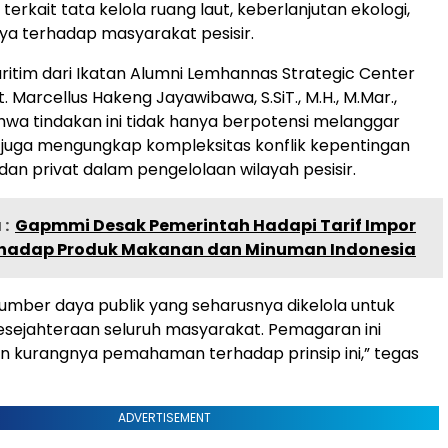
 terkait tata kelola ruang laut, keberlanjutan ekologi,
a terhadap masyarakat pesisir.
tim dari Ikatan Alumni Lemhannas Strategic Center
t. Marcellus Hakeng Jayawibawa, S.SiT., M.H., M.Mar.,
wa tindakan ini tidak hanya berpotensi melanggar
 juga mengungkap kompleksitas konflik kepentingan
dan privat dalam pengelolaan wilayah pesisir.
:
Gapmmi Desak Pemerintah Hadapi Tarif Impor
rhadap Produk Makanan dan Minuman Indonesia
sumber daya publik yang seharusnya dikelola untuk
sejahteraan seluruh masyarakat. Pemagaran ini
 kurangnya pemahaman terhadap prinsip ini,” tegas
ADVERTISEMENT