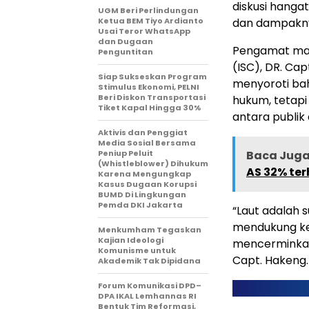
diskusi hangat
UGM Beri Perlindungan
Ketua BEM Tiyo Ardianto
dan dampakny
Usai Teror WhatsApp
dan Dugaan
Pengamat mari
Penguntitan
(ISC), DR. Cap
Siap Sukseskan Program
menyoroti bah
Stimulus Ekonomi, PELNI
Beri Diskon Transportasi
hukum, tetapi
Tiket Kapal Hingga 30%
antara publik 
Aktivis dan Penggiat
Media Sosial Bersama
Peniup Peluit
Baca Juga 
(Whistleblower) Dihukum
AS 32% te
Karena Mengungkap
Kasus Dugaan Korupsi
BUMD Di Lingkungan
Pemda DKI Jakarta
“Laut adalah 
mendukung ke
Menkumham Tegaskan
Kajian Ideologi
mencerminkan
Komunisme untuk
Capt. Hakeng.
Akademik Tak Dipidana
Forum Komunikasi DPD–
DPA IKAL Lemhannas RI
Bentuk Tim Reformasi,