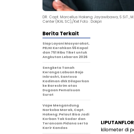
DR. Capt. Marcellus Hakeng Jayawibawa, S.SiT., 
Center (IKAL SC),/Ket Foto : Dokpri
Berita Terkait
Siap Layani Masyarakat,
PELNI Kerahkan 55 Kapal
dan 751 Ribu Tiket untuk
Angkutan Lebaran 2026
Sengketa Tanah
Keranga Labuan Bajo
Inkracht, Santosa
Kadiman dkk Dilaporkan
ke Bareskrim atas
Dugaan Pemalsuan
Surat
Vape Mengandung
Narkoba Marak, Capt.
Hakeng: Pelaut Bisa Jadi
Korban Tak Sadar dan
LIPUTANFLOR
Terancam Pidana serta
Karir Kandas
kilometer di 