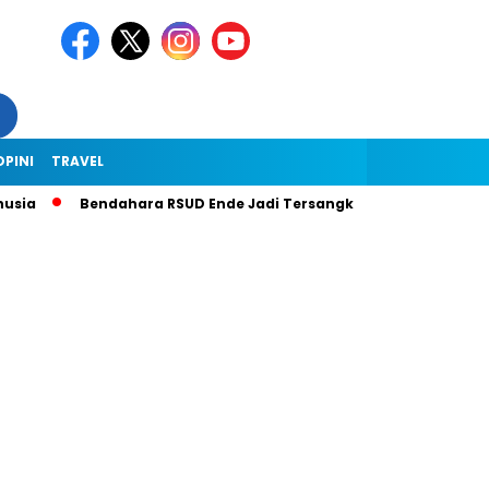
OPINI
TRAVEL
Bendahara RSUD Ende Jadi Tersangka Dugaan Korupsi Rp1,9 Mili