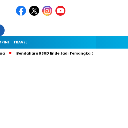
OPINI
TRAVEL
Bendahara RSUD Ende Jadi Tersangka Dugaan Korupsi Rp1,9 Milia