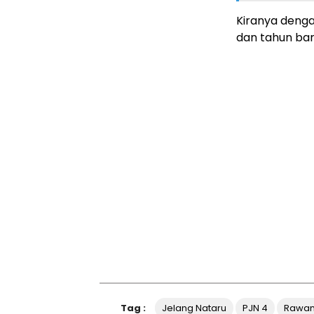
Kiranya denga
dan tahun bar
Tag :
Jelang Nataru
PJN 4
Rawan