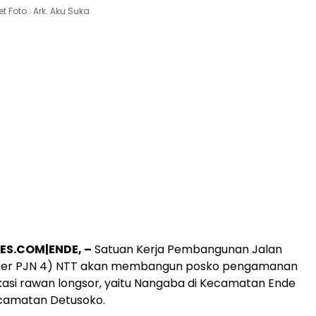
 Foto : Ark. Aku Suka
ES.COM|ENDE, –
Satuan Kerja Pembangunan Jalan
tker PJN 4) NTT akan membangun posko pengamanan
lokasi rawan longsor, yaitu Nangaba di Kecamatan Ende
ecamatan Detusoko.