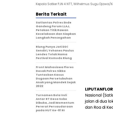
Kepala Satker PJN 4 NTT, Wilhelmus Sugu Djawa/Ket
Berita Terkait
Satlantas Polres Ende
Gandeng Forum LLAJ,
Petakan Titik Rawan
Kecelakaan dan Siapkan
Langkah Pencegahan
Riung Punya Jati Diri
Sendiri, Yohanes Paulus
Lendes Tolak Nama
Festival Komodo Riung
Front Mahasiswa Flores
Desak Polres Sikka
Tuntaskan Kasus
Dugaan Persetubuhan
Anak yang Mandek Sejak
2022
LIPUTANFLOR
Nasional (Sa
Turnamen Bola Voli
Antar RT Desa Sobo
jalan di dua 
Dibuka, Jadi Momentum
Pererat Persaudaraan
dan Roa di K
pada HUT Ke-81 RI