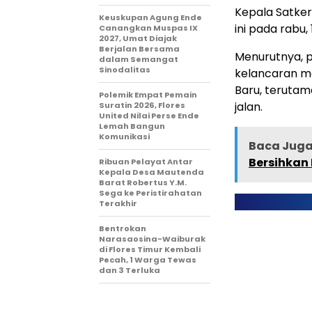
Kepala Satker
Keuskupan Agung Ende
ini pada rabu
Canangkan Muspas IX
2027, Umat Diajak
Berjalan Bersama
Menurutnya, 
dalam Semangat
Sinodalitas
kelancaran m
Baru, terutam
Polemik Empat Pemain
jalan.
Suratin 2026, Flores
United Nilai Perse Ende
Lemah Bangun
Komunikasi
Baca Juga 
Bersihkan 
Ribuan Pelayat Antar
Kepala Desa Mautenda
Barat Robertus Y.M.
Sega ke Peristirahatan
Terakhir
Bentrokan
Narasaosina-Waiburak
di Flores Timur Kembali
Pecah, 1 Warga Tewas
dan 3 Terluka