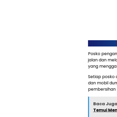
Posko pengama
jalan dan mel
yang menggang
Setiap posko a
dan mobil dum
pembersihan
Baca Juga 
Temui Men