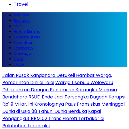
Travel
Nasional
Regional
Politik
Hukum Kriminal
Ekonomi Bisnis
Pendidikan
Kesehatan
Olahraga
Opini
Travel
Jalan Rusak Kanganara Detukeli Hambat Warga,
Pemerintah Dinilai Lalai
Warga Lisepu’u Wolowaru
Dihebohkan Dengan Penemuan Kerangka Manusia
Bendahara RSUD Ende Jadi Tersangka Dugaan Korupsi
Rp1,9 Miliar, Ini Kronologinya
Paus Fransiskus Meninggal
Dunia di Usia 88 Tahun, Dunia Berduka
Kapal
Pengangkut BBM 02 Trans Floreti Terbakar di
Pelabuhan Larantuka