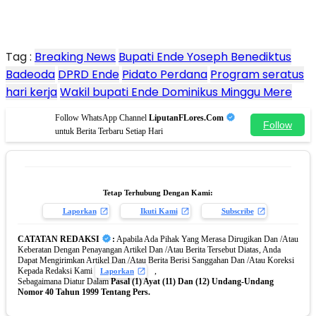
Tag :
Breaking News
Bupati Ende Yoseph Benediktus
Badeoda
DPRD Ende
Pidato Perdana
Program seratus
hari kerja
Wakil bupati Ende Dominikus Minggu Mere
Follow WhatsApp Channel
LiputanFLores.Com
Follow
untuk Berita Terbaru Setiap Hari
Tetap Terhubung Dengan Kami:
Laporkan
Ikuti Kami
Subscribe
CATATAN REDAKSI
:
Apabila Ada Pihak Yang Merasa Dirugikan Dan /Atau
Keberatan Dengan Penayangan Artikel Dan /Atau Berita Tersebut Diatas, Anda
Dapat Mengirimkan Artikel Dan /Atau Berita Berisi Sanggahan Dan /Atau Koreksi
Kepada Redaksi Kami
,
Laporkan
Sebagaimana Diatur Dalam
Pasal (1) Ayat (11) Dan (12) Undang-Undang
Nomor 40 Tahun 1999 Tentang Pers.