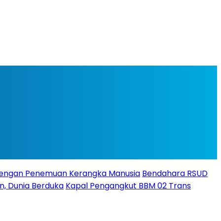
Dengan Penemuan Kerangka Manusia
Bendahara RSUD
un, Dunia Berduka
Kapal Pengangkut BBM 02 Trans