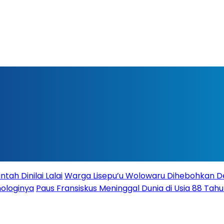
ah Dinilai Lalai
Warga Lisepu’u Wolowaru Dihebohkan 
nologinya
Paus Fransiskus Meninggal Dunia di Usia 88 Tah