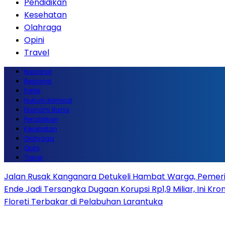
Pendidikan
Kesehatan
Olahraga
Opini
Travel
Nasional
Regional
Politik
Hukum Kriminal
Ekonomi Bisnis
Pendidikan
Kesehatan
Olahraga
Opini
Travel
Jalan Rusak Kanganara Detukeli Hambat Warga, Pemerint
Ende Jadi Tersangka Dugaan Korupsi Rp1,9 Miliar, Ini Kro
Floreti Terbakar di Pelabuhan Larantuka