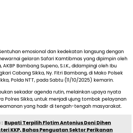
entuhan emosional dan kedekatan langsung dengan
ewarnai gelaran Safari Kamtibmas yang dipimpin oleh
, AKBP Bambang Supeno, S.I.K., didampingi oleh Ibu
kari Cabang Sikka, Ny. Fitri Bambang, di Mako Polsek
ikka, Polda NTT, pada Sabtu (11/10/2025) kemarin.
 bukan sekadar agenda rutin, melainkan upaya nyata
nya Polres Sikka, untuk menjadi ujung tombak pelayanan
keamanan yang hadir di tengah-tengah masyarakat.
:
Bupati Terpilih Flotim Antonius Doni Dihen
teri KKP, Bahas Penguatan Sektor Perikanan