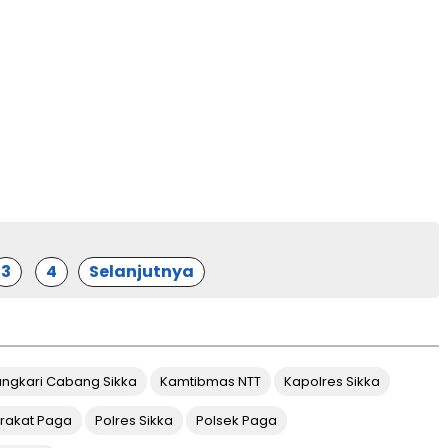
3
4
Selanjutnya
ngkari Cabang Sikka
Kamtibmas NTT
Kapolres Sikka
rakat Paga
Polres Sikka
Polsek Paga