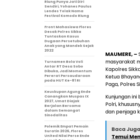
Riung Punya Jati Diri
Sendiri, Yohanes Paulus
Lendes Tolak Nama
Festival Komodo Riung
Front Mahasiswa Flores
Desak Polres Sikka
Tuntaskan Kasus
Dugaan Persetubuhan
Anak yang Mandek Sejak
2022
MAUMERE, –
S
masyarakat m
Turnamen Bola Voli
Antar RT Desa Sobo
Kapolres Sikka
Dibuka, Jadi Momentum
Pererat Persaudaraan
Ketua Bhayang
pada HUT Ke-81 RI
Paga, Polres S
Keuskupan Agung Ende
Kunjungan ini
Canangkan Muspas IX
2027, Umat Diajak
Polri, khusus
Berjalan Bersama
dalam Semangat
dan penjaga 
Sinodalitas
Polemik Empat Pemain
Baca Juga 
Suratin 2026, Flores
United Nilai Perse Ende
Temui Men