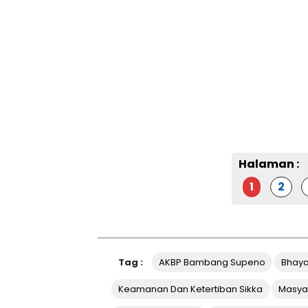
Halaman :
1
2
Tag :
AKBP Bambang Supeno
Bhaya
Keamanan Dan Ketertiban Sikka
Masya