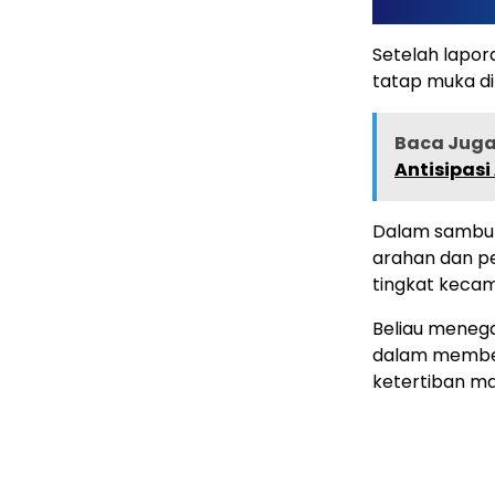
Setelah lapora
tatap muka di
Baca Juga 
Antisipasi
Dalam sambu
arahan dan pe
tingkat keca
Beliau menega
dalam membe
ketertiban m