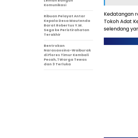
Lemah Bangun
Komunikasi
Kedatangan r
Ribuan Pelayat Antar
Tokoh Adat K
Kepala Desa Mautenda
Barat Robertus Y.M.
selendang y
Sega ke Peristirahatan
Terakhir
Bentrokan
Narasaosina-Waiburak
di Flores Timur Kembali
Pecah, 1 Warga Tewas
dan 3 Terluka