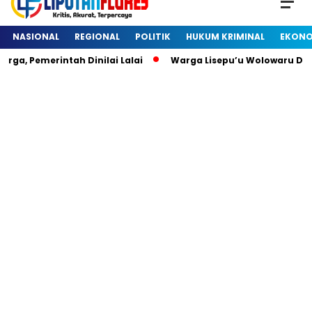
NASIONAL
REGIONAL
POLITIK
HUKUM KRIMINAL
EKONO
 Pemerintah Dinilai Lalai
Warga Lisepu’u Wolowaru Diheb