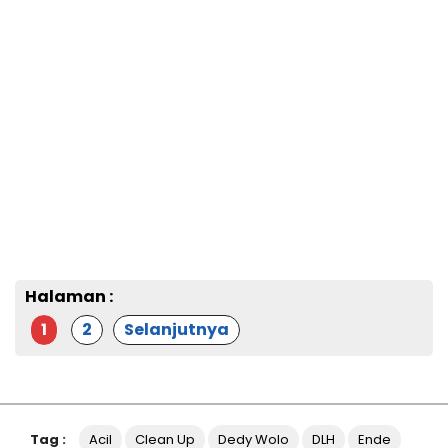
Halaman :
1
2
Selanjutnya
Tag :
Acil
Clean Up
Dedy Wolo
DLH
Ende