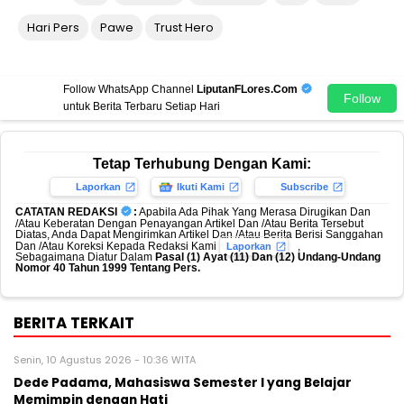
Hari Pers
Pawe
Trust Hero
Follow WhatsApp Channel
LiputanFLores.Com
Follow
untuk Berita Terbaru Setiap Hari
Tetap Terhubung Dengan Kami:
Laporkan
Ikuti Kami
Subscribe
CATATAN REDAKSI
:
Apabila Ada Pihak Yang Merasa Dirugikan Dan
/Atau Keberatan Dengan Penayangan Artikel Dan /Atau Berita Tersebut
Diatas, Anda Dapat Mengirimkan Artikel Dan /Atau Berita Berisi Sanggahan
Dan /Atau Koreksi Kepada Redaksi Kami
,
Laporkan
Sebagaimana Diatur Dalam
Pasal (1) Ayat (11) Dan (12) Undang-Undang
Nomor 40 Tahun 1999 Tentang Pers.
BERITA TERKAIT
Senin, 10 Agustus 2026 - 10:36 WITA
Dede Padama, Mahasiswa Semester I yang Belajar
Memimpin dengan Hati