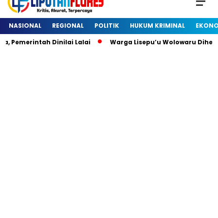
NASIONAL
REGIONAL
POLITIK
HUKUM KRIMINAL
EKONO
emerintah Dinilai Lalai
Warga Lisepu’u Wolowaru Diheboh