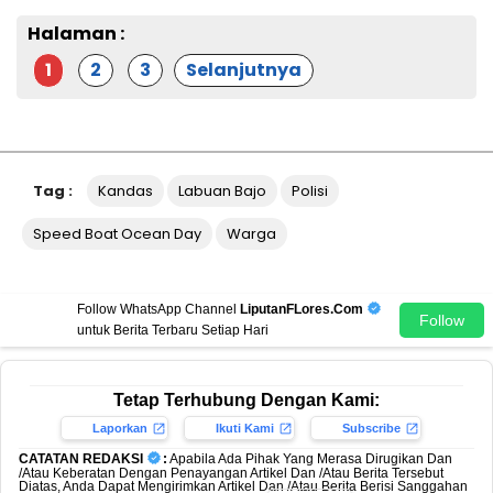
Halaman :
1
2
3
Selanjutnya
Tag :
Kandas
Labuan Bajo
Polisi
Speed Boat Ocean Day
Warga
Follow WhatsApp Channel
LiputanFLores.Com
Follow
untuk Berita Terbaru Setiap Hari
Tetap Terhubung Dengan Kami:
Laporkan
Ikuti Kami
Subscribe
CATATAN REDAKSI
:
Apabila Ada Pihak Yang Merasa Dirugikan Dan
/Atau Keberatan Dengan Penayangan Artikel Dan /Atau Berita Tersebut
Diatas, Anda Dapat Mengirimkan Artikel Dan /Atau Berita Berisi Sanggahan