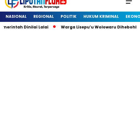
NASIONAL
REGIONAL
POLITIK
HUKUM KRIMINAL
EKONO
ntah Dinilai Lalai
Warga Lisepu’u Wolowaru Dihebohkan 