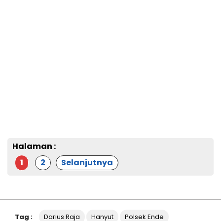
Halaman :
1
2
Selanjutnya
Tag :
Darius Raja
Hanyut
Polsek Ende