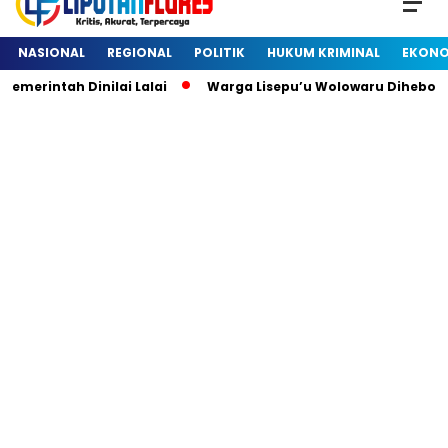
NASIONAL
REGIONAL
POLITIK
HUKUM KRIMINAL
EKONO
rintah Dinilai Lalai
Warga Lisepu’u Wolowaru Dihebohkan