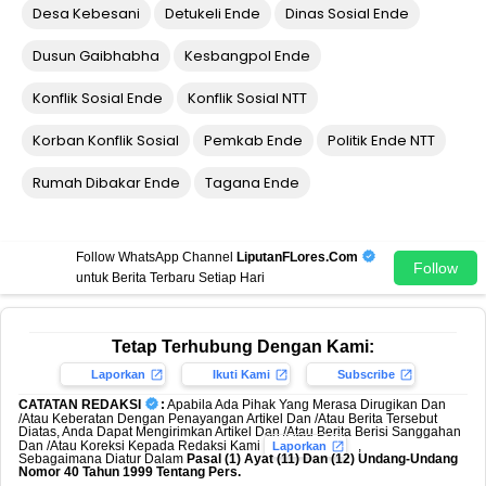
Desa Kebesani
Detukeli Ende
Dinas Sosial Ende
Dusun Gaibhabha
Kesbangpol Ende
Konflik Sosial Ende
Konflik Sosial NTT
Korban Konflik Sosial
Pemkab Ende
Politik Ende NTT
Rumah Dibakar Ende
Tagana Ende
Follow WhatsApp Channel
LiputanFLores.Com
Follow
untuk Berita Terbaru Setiap Hari
Tetap Terhubung Dengan Kami:
Laporkan
Ikuti Kami
Subscribe
CATATAN REDAKSI
:
Apabila Ada Pihak Yang Merasa Dirugikan Dan
/Atau Keberatan Dengan Penayangan Artikel Dan /Atau Berita Tersebut
Diatas, Anda Dapat Mengirimkan Artikel Dan /Atau Berita Berisi Sanggahan
Dan /Atau Koreksi Kepada Redaksi Kami
,
Laporkan
Sebagaimana Diatur Dalam
Pasal (1) Ayat (11) Dan (12) Undang-Undang
Nomor 40 Tahun 1999 Tentang Pers.