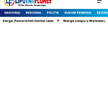
NASIONAL
REGIONAL
POLITIK
HUKUM KRIMINAL
EKONO
rga, Pemerintah Dinilai Lalai
Warga Lisepu’u Wolowaru D