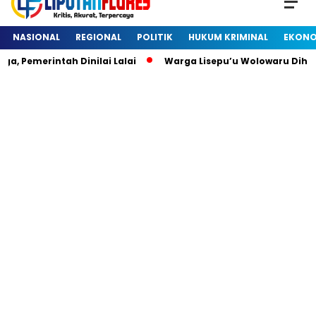
NASIONAL
REGIONAL
POLITIK
HUKUM KRIMINAL
EKONO
Pemerintah Dinilai Lalai
Warga Lisepu’u Wolowaru Dihebo