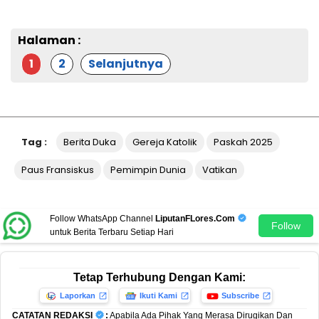
Halaman :
1
2
Selanjutnya
Tag :
Berita Duka
Gereja Katolik
Paskah 2025
Paus Fransiskus
Pemimpin Dunia
Vatikan
Follow WhatsApp Channel
LiputanFLores.Com
Follow
untuk Berita Terbaru Setiap Hari
Tetap Terhubung Dengan Kami:
Laporkan
Ikuti Kami
Subscribe
CATATAN REDAKSI
:
Apabila Ada Pihak Yang Merasa Dirugikan Dan