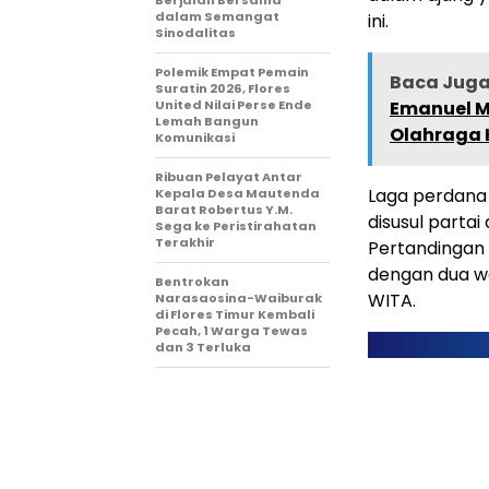
Berjalan Bersama
dalam Semangat
ini.
Sinodalitas
Polemik Empat Pemain
Baca Juga 
Suratin 2026, Flores
United Nilai Perse Ende
Emanuel M
Lemah Bangun
Olahraga 
Komunikasi
Ribuan Pelayat Antar
Laga perdana
Kepala Desa Mautenda
Barat Robertus Y.M.
disusul partai
Sega ke Peristirahatan
Terakhir
Pertandingan f
dengan dua wa
Bentrokan
WITA.
Narasaosina-Waiburak
di Flores Timur Kembali
Pecah, 1 Warga Tewas
dan 3 Terluka