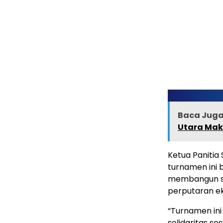
Baca Juga 
Utara Mak
Ketua Panitia 
turnamen ini 
membangun si
perputaran ek
“Turnamen in
solidaritas s