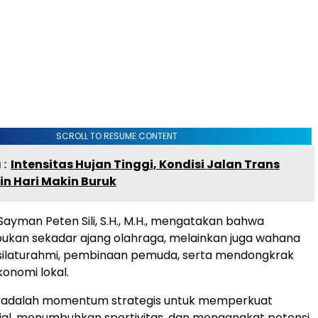
SCROLL TO RESUME CONTENT
:
Intensitas Hujan Tinggi, Kondisi Jalan Trans
in Hari Makin Buruk
Sayman Peten Sili, S.H., M.H., mengatakan bahwa
bukan sekadar ajang olahraga, melainkan juga wahana
laturahmi, pembinaan pemuda, serta mendongkrak
onomi lokal.
i adalah momentum strategis untuk memperkuat
osial, menumbuhkan sportivitas, dan mengangkat potensi