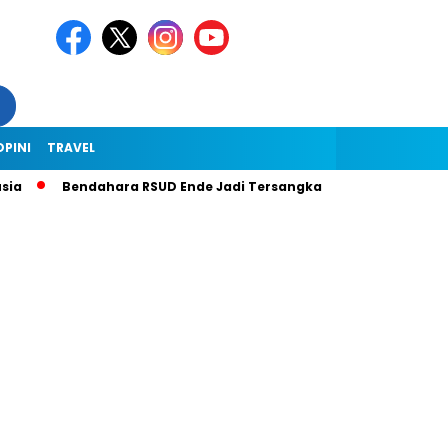
OPINI
TRAVEL
Bendahara RSUD Ende Jadi Tersangka Dugaan Korupsi Rp1,9 Miliar