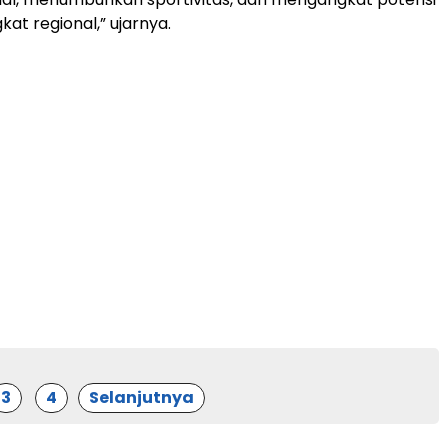
kat regional,” ujarnya.
3
4
Selanjutnya