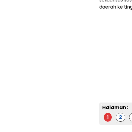
daerah ke ting
Halaman :
1
2