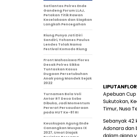
Satlantas Polres Ende
Gandeng Forum LLAJ,
Petakan Titik Rawan
Kecelakaan dan Siapkan
Langkah Pencegahan
Riung Punya Jati Diri
Sendiri, Yohanes Paulus
Lendes Tolak Nama
Festival Komodo Riung
Front Mahasiswa Flores
Desak Polres Sikka
Tuntaskan Kasus
Dugaan Persetubuhan
Anak yang Mandek Sejak
2022
LIPUTANFLOR
Apebuan Cup 2
Turnamen Bola Voli
Antar RT Desa Sobo
Sukutokan, Ke
Dibuka, Jadi Momentum
Pererat Persaudaraan
Timur, Nusa T
pada HUT Ke-81 RI
Sebanyak 42 k
Keuskupan Agung Ende
Adonara dan b
Canangkan Muspas IX
2027, Umat Diajak
dalam ajang y