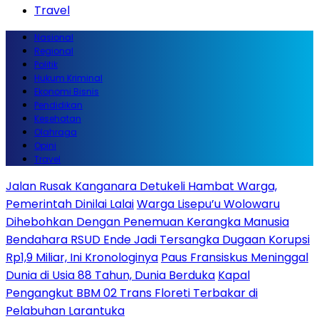
Travel
Nasional
Regional
Politik
Hukum Kriminal
Ekonomi Bisnis
Pendidikan
Kesehatan
Olahraga
Opini
Travel
Jalan Rusak Kanganara Detukeli Hambat Warga,
Pemerintah Dinilai Lalai
Warga Lisepu’u Wolowaru
Dihebohkan Dengan Penemuan Kerangka Manusia
Bendahara RSUD Ende Jadi Tersangka Dugaan Korupsi
Rp1,9 Miliar, Ini Kronologinya
Paus Fransiskus Meninggal
Dunia di Usia 88 Tahun, Dunia Berduka
Kapal
Pengangkut BBM 02 Trans Floreti Terbakar di
Pelabuhan Larantuka