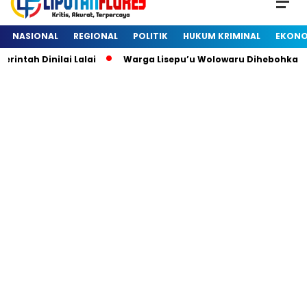
NASIONAL
REGIONAL
POLITIK
HUKUM KRIMINAL
EKONO
h Dinilai Lalai
Warga Lisepu’u Wolowaru Dihebohkan De