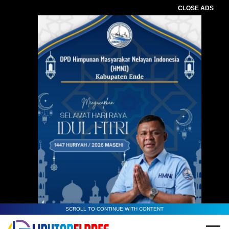
CLOSE ADS
Baca Juga :
Uskup Larantuka Angkat 3
Deken Wilayah 2026–2031, Perkuat
Pelayanan Pastoral
SCROLL TO CONTINUE WITH CONTENT