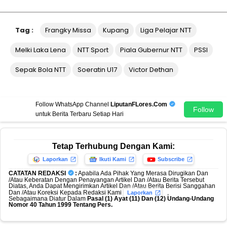
Tag :
Frangky Missa
Kupang
Liga Pelajar NTT
Melki Laka Lena
NTT Sport
Piala Gubernur NTT
PSSI
Sepak Bola NTT
Soeratin U17
Victor Dethan
Follow WhatsApp Channel
LiputanFLores.Com
Follow
untuk Berita Terbaru Setiap Hari
Tetap Terhubung Dengan Kami:
Laporkan
Ikuti Kami
Subscribe
CATATAN REDAKSI
:
Apabila Ada Pihak Yang Merasa Dirugikan Dan
/Atau Keberatan Dengan Penayangan Artikel Dan /Atau Berita Tersebut
Diatas, Anda Dapat Mengirimkan Artikel Dan /Atau Berita Berisi Sanggahan
Dan /Atau Koreksi Kepada Redaksi Kami
,
Laporkan
Sebagaimana Diatur Dalam
Pasal (1) Ayat (11) Dan (12) Undang-Undang
Nomor 40 Tahun 1999 Tentang Pers.