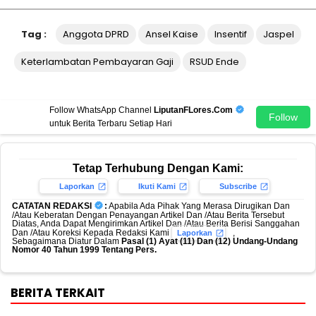
Tag :
Anggota DPRD
Ansel Kaise
Insentif
Jaspel
Keterlambatan Pembayaran Gaji
RSUD Ende
Follow WhatsApp Channel
LiputanFLores.Com
Follow
untuk Berita Terbaru Setiap Hari
Tetap Terhubung Dengan Kami:
Laporkan
Ikuti Kami
Subscribe
CATATAN REDAKSI
:
Apabila Ada Pihak Yang Merasa Dirugikan Dan
/Atau Keberatan Dengan Penayangan Artikel Dan /Atau Berita Tersebut
Diatas, Anda Dapat Mengirimkan Artikel Dan /Atau Berita Berisi Sanggahan
Dan /Atau Koreksi Kepada Redaksi Kami
,
Laporkan
Sebagaimana Diatur Dalam
Pasal (1) Ayat (11) Dan (12) Undang-Undang
Nomor 40 Tahun 1999 Tentang Pers.
BERITA TERKAIT