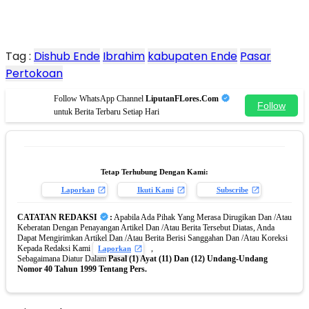
Tag :
Dishub Ende
Ibrahim
kabupaten Ende
Pasar
Pertokoan
Follow WhatsApp Channel
LiputanFLores.Com
Follow
untuk Berita Terbaru Setiap Hari
Tetap Terhubung Dengan Kami:
Laporkan
Ikuti Kami
Subscribe
CATATAN REDAKSI
:
Apabila Ada Pihak Yang Merasa Dirugikan Dan /Atau
Keberatan Dengan Penayangan Artikel Dan /Atau Berita Tersebut Diatas, Anda
Dapat Mengirimkan Artikel Dan /Atau Berita Berisi Sanggahan Dan /Atau Koreksi
Kepada Redaksi Kami
,
Laporkan
Sebagaimana Diatur Dalam
Pasal (1) Ayat (11) Dan (12) Undang-Undang
Nomor 40 Tahun 1999 Tentang Pers.