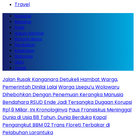
Travel
Nasional
Regional
Politik
Hukum Kriminal
Ekonomi Bisnis
Pendidikan
Kesehatan
Olahraga
Opini
Travel
Jalan Rusak Kanganara Detukeli Hambat Warga,
Pemerintah Dinilai Lalai
Warga Lisepu’u Wolowaru
Dihebohkan Dengan Penemuan Kerangka Manusia
Bendahara RSUD Ende Jadi Tersangka Dugaan Korupsi
Rp1,9 Miliar, Ini Kronologinya
Paus Fransiskus Meninggal
Dunia di Usia 88 Tahun, Dunia Berduka
Kapal
Pengangkut BBM 02 Trans Floreti Terbakar di
Pelabuhan Larantuka