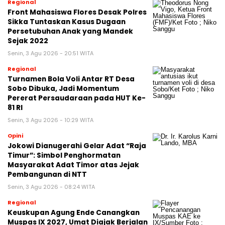
Regional
Front Mahasiswa Flores Desak Polres
Sikka Tuntaskan Kasus Dugaan
Persetubuhan Anak yang Mandek
Sejak 2022
Senin, 3 Agu 2026 - 20:51 WITA
Regional
Turnamen Bola Voli Antar RT Desa
Sobo Dibuka, Jadi Momentum
Pererat Persaudaraan pada HUT Ke-
81 RI
Senin, 3 Agu 2026 - 10:29 WITA
Opini
Jokowi Dianugerahi Gelar Adat “Raja
Timur”: Simbol Penghormatan
Masyarakat Adat Timor atas Jejak
Pembangunan di NTT
Senin, 3 Agu 2026 - 08:24 WITA
Regional
Keuskupan Agung Ende Canangkan
Muspas IX 2027, Umat Diajak Berjalan