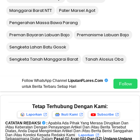
Manggarai Barat NTT
Pater Marsel Agot
Pengerahan Massa Bawa Parang
Preman Bayaran Labuan Bajo
Premanisme Labuan Bajo
Sengketa Lahan Batu Gosok
Sengketa Tanah Manggarai Barat
Tanah Alosius Oba
Follow WhatsApp Channel
LiputanFLores.Com
Follow
untuk Berita Terbaru Setiap Hari
Tetap Terhubung Dengan Kami:
Laporkan
Ikuti Kami
Subscribe
CATATAN REDAKSI
:
Apabila Ada Pihak Yang Merasa Dirugikan Dan
/Atau Keberatan Dengan Penayangan Artikel Dan /Atau Berita Tersebut
Diatas, Anda Dapat Mengirimkan Artikel Dan /Atau Berita Berisi Sanggahan
Dan /Atau Koreksi Kepada Redaksi Kami
,
Laporkan
Sebagaimana Diatur Dalam
Pasal (1) Ayat (11) Dan (12) Undang-Undang