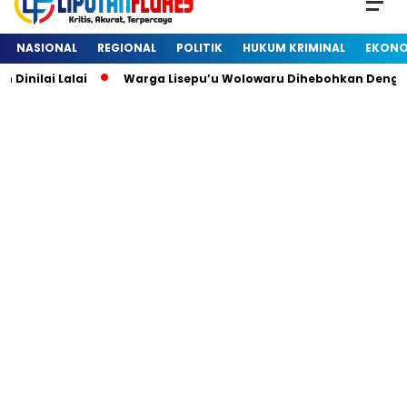
NASIONAL
REGIONAL
POLITIK
HUKUM KRIMINAL
EKONO
ai Lalai
Warga Lisepu’u Wolowaru Dihebohkan Dengan Pe