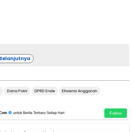
Selanjutnya
e
Dana Pokir
DPRD Ende
Efisiensi Anggaran
Follow
.Com
untuk Berita Terbaru Setiap Hari