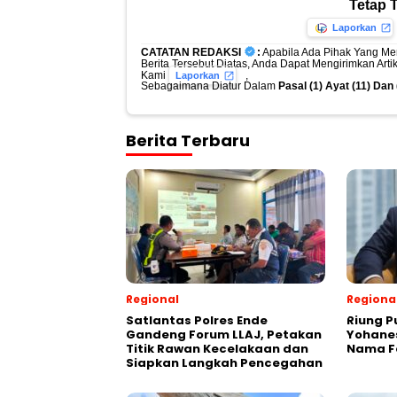
Tetap 
Laporkan
CATATAN REDAKSI
:
Apabila Ada Pihak Yang Me
Berita Tersebut Diatas, Anda Dapat Mengirimkan Art
Kami
,
Laporkan
Sebagaimana Diatur Dalam
Pasal (1) Ayat (11) Da
Berita Terbaru
Regional
Regiona
Satlantas Polres Ende
Riung Pu
Gandeng Forum LLAJ, Petakan
Yohanes
Titik Rawan Kecelakaan dan
Nama F
Siapkan Langkah Pencegahan