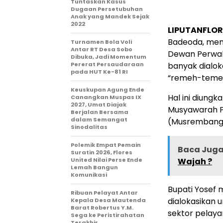
Tuntaskan Kasus
Dugaan Persetubuhan
Anak yang Mandek Sejak
2022
LIPUTANFLOR
Badeoda, meny
Turnamen Bola Voli
Antar RT Desa Sobo
Dewan Perwaki
Dibuka, Jadi Momentum
Pererat Persaudaraan
banyak dialo
pada HUT Ke-81 RI
“remeh-teme
Keuskupan Agung Ende
Hal ini diung
Canangkan Muspas IX
2027, Umat Diajak
Musyawarah 
Berjalan Bersama
dalam Semangat
(Musrembangc
Sinodalitas
Polemik Empat Pemain
Baca Juga 
Suratin 2026, Flores
United Nilai Perse Ende
Wajah ?
Lemah Bangun
Komunikasi
Bupati Yosef 
Ribuan Pelayat Antar
dialokasikan 
Kepala Desa Mautenda
Barat Robertus Y.M.
sektor pelaya
Sega ke Peristirahatan
Terakhir