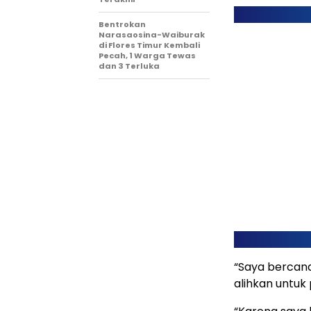
Bentrokan
Narasaosina-Waiburak
di Flores Timur Kembali
Pecah, 1 Warga Tewas
dan 3 Terluka
“Saya bercand
alihkan untuk