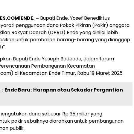
ES.COM|ENDE, –
Bupati Ende, Yosef Benediktus
oroti penggunaan dana Pokok Pikiran (Pokir) anggota
lan Rakyat Daerah (DPRD) Ende yang dinilai lebih
kasikan untuk pembelian barang-barang yang dianggap
h”.
kapkan Bupati Ende Yoseph Badeoda, dalam forum
Perencanaan Pembangunan Kecamatan
am) di Kecamatan Ende Timur, Rabu 19 Maret 2025
:
Ende Baru : Harapan atau Sekadar Pergantian
mengatakan dana sebesar Rp 35 miliar yang
untuk pokir sebaiknya diarahkan untuk pembangunan
nan publik.