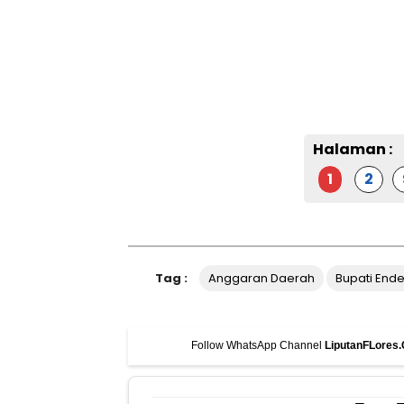
Halaman :
1
2
Tag :
Anggaran Daerah
Bupati End
Follow WhatsApp Channel
LiputanFLores