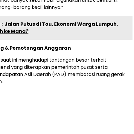
ihat banyak sekali Pokir digunakan untuk beli kursi,
rang-barang kecil lainnya.”
:
Jalan Putus di Tou, Ekonomi Warga Lumpuh,
h ke Mana?
ng & Pemotongan Anggaran
aat ini menghadapi tantangan besar terkait
siensi yang diterapkan pemerintah pusat serta
ndapatan Asli Daerah (PAD) membatasi ruang gerak
.