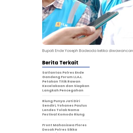
Bupati Ende Yoseph Badeoda ketika diwawancarai
Berita Terkait
Satlantas Polres Ende
Gandeng Forum LLAJ,
Petakan Titik Rawan
Kecelakaan dan Siapkan
Langkah Pencegahan
Riung Punya Jati Diri
Sendiri, Yohanes Paulus
Lendes Tolak Nama
Festival Komodo Riung
Front Mahasiswa Flores
Desak Polres Sikka