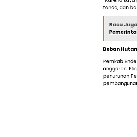
“Karena saya l
tenda, dan ba
Baca Juga 
Pemerinta
Beban Huta
Pemkab Ende s
anggaran. Efi
penurunan Pe
pembangunan