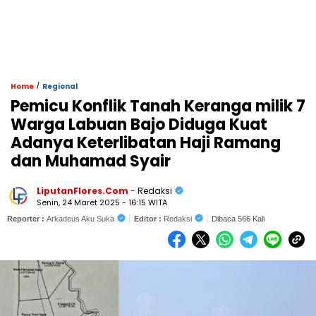
/
Home
Regional
Pemicu Konflik Tanah Keranga milik 7
Warga Labuan Bajo Diduga Kuat
Adanya Keterlibatan Haji Ramang
dan Muhamad Syair
LiputanFlores.Com
- Redaksi
Senin, 24 Maret 2025 - 16:15 WITA
Reporter :
Arkadeus Aku Suka
Editor :
Redaksi
Dibaca 566 Kali