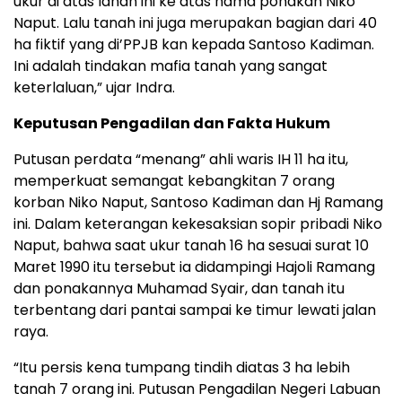
ukur di atas lahan ini ke atas nama ponakan Niko
Naput. Lalu tanah ini juga merupakan bagian dari 40
ha fiktif yang di’PPJB kan kepada Santoso Kadiman.
Ini adalah tindakan mafia tanah yang sangat
keterlaluan,” ujar Indra.
Keputusan Pengadilan dan Fakta Hukum
Putusan perdata “menang” ahli waris IH 11 ha itu,
memperkuat semangat kebangkitan 7 orang
korban Niko Naput, Santoso Kadiman dan Hj Ramang
ini. Dalam keterangan kekesaksian sopir pribadi Niko
Naput, bahwa saat ukur tanah 16 ha sesuai surat 10
Maret 1990 itu tersebut ia didampingi Hajoli Ramang
dan ponakannya Muhamad Syair, dan tanah itu
terbentang dari pantai sampai ke timur lewati jalan
raya.
“Itu persis kena tumpang tindih diatas 3 ha lebih
tanah 7 orang ini. Putusan Pengadilan Negeri Labuan