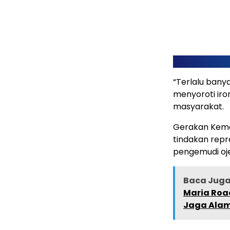
“Terlalu banya
menyoroti iron
masyarakat.
​Gerakan Kem
tindakan repr
pengemudi oje
Baca Juga 
Maria Roa
Jaga Ala