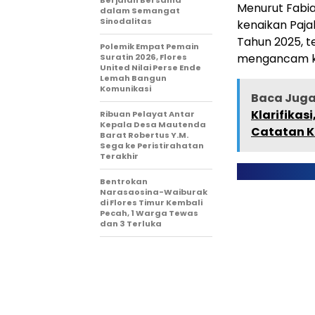
Berjalan Bersama
​Menurut Fabi
dalam Semangat
Sinodalitas
kenaikan Paja
Tahun 2025, 
Polemik Empat Pemain
mengancam ke
Suratin 2026, Flores
United Nilai Perse Ende
Lemah Bangun
Komunikasi
Baca Juga 
Klarifikas
Ribuan Pelayat Antar
Kepala Desa Mautenda
Catatan Kr
Barat Robertus Y.M.
Sega ke Peristirahatan
Terakhir
Bentrokan
Narasaosina-Waiburak
di Flores Timur Kembali
Pecah, 1 Warga Tewas
dan 3 Terluka