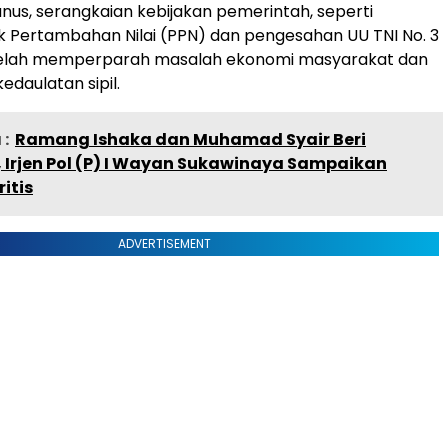
anus, serangkaian kebijakan pemerintah, seperti
k Pertambahan Nilai (PPN) dan pengesahan UU TNI No. 3
telah memperparah masalah ekonomi masyarakat dan
daulatan sipil.
:
Ramang Ishaka dan Muhamad Syair Beri
i, Irjen Pol (P) I Wayan Sukawinaya Sampaikan
itis
ADVERTISEMENT