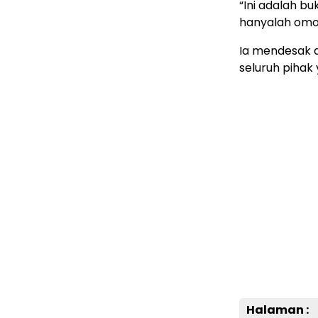
“Ini adalah bu
hanyalah omo
Ia mendesak 
seluruh pihak
Halaman :