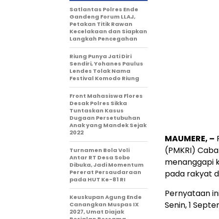
Satlantas Polres Ende
Gandeng Forum LLAJ,
Petakan Titik Rawan
Kecelakaan dan Siapkan
Langkah Pencegahan
Riung Punya Jati Diri
Sendiri, Yohanes Paulus
Lendes Tolak Nama
Festival Komodo Riung
Front Mahasiswa Flores
Desak Polres Sikka
Tuntaskan Kasus
Dugaan Persetubuhan
Anak yang Mandek Sejak
2022
MAUMERE, –
P
(PMKRI) Caba
Turnamen Bola Voli
Antar RT Desa Sobo
menanggapi k
Dibuka, Jadi Momentum
Pererat Persaudaraan
pada rakyat d
pada HUT Ke-81 RI
Pernyataan in
Keuskupan Agung Ende
Senin, 1 Sept
Canangkan Muspas IX
2027, Umat Diajak