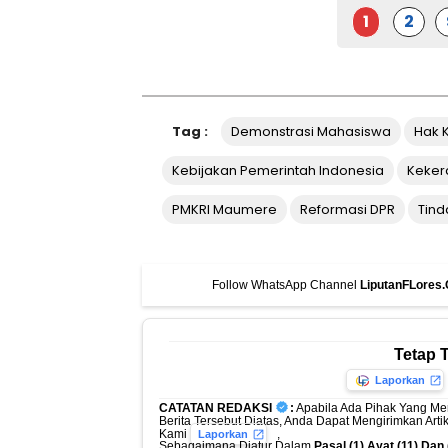
1
2
Tag :
Demonstrasi Mahasiswa
Hak 
Kebijakan Pemerintah Indonesia
Keker
PMKRI Maumere
Reformasi DPR
Tind
Follow WhatsApp Channel
LiputanFLores
Tetap 
Laporkan
CATATAN REDAKSI
:
Apabila Ada Pihak Yang Me
Berita Tersebut Diatas, Anda Dapat Mengirimkan Art
Kami
,
Laporkan
Sebagaimana Diatur Dalam
Pasal (1) Ayat (11) Da