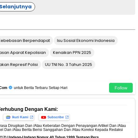
Selanjutnya
Kebebasan Berpendapat
Isu Sosial Ekonomi Indonesia
asan Aparat Kepolisian
Kenaikan PPN 2025
akan Represif Polisi
UU TNI No. 3 Tahun 2025
Follow
.Com
untuk Berita Terbaru Setiap Hari
Terhubung Dengan Kami:
Ikuti Kami
Subscribe
rasa Dirugikan Dan /Atau Keberatan Dengan Penayangan Artikel Dan /Atau
ikel Dan /Atau Berita Berisi Sanggahan Dan /Atau Koreksi Kepada Redaksi
n (12) Undang-Undang Nomor 40 Tahun 1999 Tentang Pers.