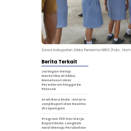
Siswa kabupaten Sikka Penerima MBG (Foto ; Huma
Berita Terkait
Jaringan Gelap
Narkotika di Sikka,
Menelusuri Akar
Peredaran hingga ke
Pelosok
Arah Baru Ende ; Antara
Janji Bupati dan Realita
di Lapangan
Program 100 Hari Kerja
Bupati Ende, Langkah
Awal Menuju Perubahan