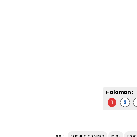
Halaman :
1
2
Tag :
Kabupaten Sikka
MBG
Prog