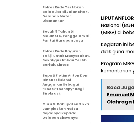
Polres Ende Tertibkan
Balap Liar di Jalan Eltari,
Delapan Motor
LIPUTANFLOR
Diamankan
Nasional (BGN
Bocah 9 Tahun Di
(MBG) di bebe
Maumere, Tenggelam Di
Pantai Harapan Jaya
Kegiatan ini 
didik guna m
Polres Ende Bagikan
Takjil untuk Masyarakat,
Sekaligus Imbau Tertib
Program MBG i
Berlalu Lintas
kementerian y
Bupati Flotim Anton Doni
Dihen ; Efisiensi
Anggaran Sebagai
Baca Juga 
“Shock Therapy” Bagi
Birokrasi.
Emanuel M
Olahraga 
Guru Di Kabupaten Sikka
Lampiaskan Nafsu
Bejadnya Kepada
Delapan Siswanya