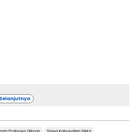
Selanjutnya
ram Prabowo Gibran
Siswa Kabupaten Sikka