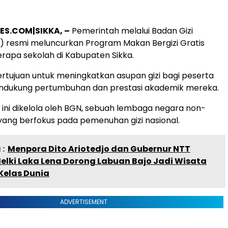
ES.COM|SIKKA, –
Pemerintah melalui Badan Gizi
) resmi meluncurkan Program Makan Bergizi Gratis
rapa sekolah di Kabupaten Sikka.
bertujuan untuk meningkatkan asupan gizi bagi peserta
endukung pertumbuhan dan prestasi akademik mereka.
ni dikelola oleh BGN, sebuah lembaga negara non-
ang berfokus pada pemenuhan gizi nasional.
:
Menpora Dito Ariotedjo dan Gubernur NTT
elki Laka Lena Dorong Labuan Bajo Jadi Wisata
Kelas Dunia
ADVERTISEMENT