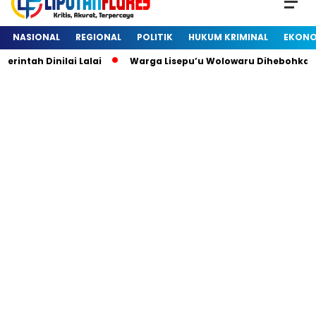
NASIONAL
REGIONAL
POLITIK
HUKUM KRIMINAL
EKONO
ah Dinilai Lalai
Warga Lisepu’u Wolowaru Dihebohkan De