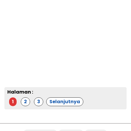
Halaman :
1
2
3
Selanjutnya