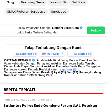
Tag :
Breaking News
Laudato Si
Out Door
SMAK Frateran Surabaya
Surabaya
Follow WhatsApp Channel
LiputanFLores.Com
Follow
untuk Berita Terbaru Setiap Hari
Tetap Terhubung Dengan Kami:
Laporkan
Ikuti Kami
Subscribe
CATATAN REDAKSI
:
Apabila Ada Pihak Yang Merasa Dirugikan Dan
/Atau Keberatan Dengan Penayangan Artikel Dan /Atau Berita Tersebut
Diatas, Anda Dapat Mengirimkan Artikel Dan /Atau Berita Berisi Sanggahan
Dan /Atau Koreksi Kepada Redaksi Kami
,
Laporkan
Sebagaimana Diatur Dalam
Pasal (1) Ayat (11) Dan (12) Undang-Undang
Nomor 40 Tahun 1999 Tentang Pers.
BERITA TERKAIT
Kamis, 6 Agustus 2026 - 21:00 WITA
Satlantas Polres Ende Gandeng Forum LLAJ, Petakan