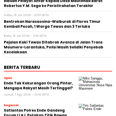
Ribuan Pelayat Antar Kepala Desa Mautenda Barat
Robertus Y.M. Sega ke Peristirahatan Terakhir
Sabtu, 18 Juli 2026 - 13:59 WITA
Bentrokan Narasaosina-Waiburak di Flores Timur
Kembali Pecah, 1 Warga Tewas dan 3 Terluka
Rabu, 15 Juli 2026 - 11:16 WITA
Pejalan Kaki Tewas Ditabrak Avanza di Jalan Trans
Maumere-Larantuka, Polisi Masih Selidiki Penyebab
Kecelakaan
BERITA TERBARU
Opini
Ende Tak Kekurangan Orang Pintar,
Mengapa Rakyat Masih Tertinggal?
Jumat, 7 Agu 2026 - 13:42 WITA
Regional
Satlantas Polres Ende Gandeng
Forum LLAJ, Petakan Titik Rawan