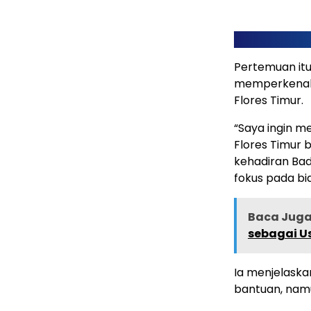
Pertemuan itu
memperkenalk
Flores Timur.
“Saya ingin m
Flores Timur 
kehadiran Bad
fokus pada bid
Baca Juga 
sebagai U
Ia menjelaska
bantuan, namu