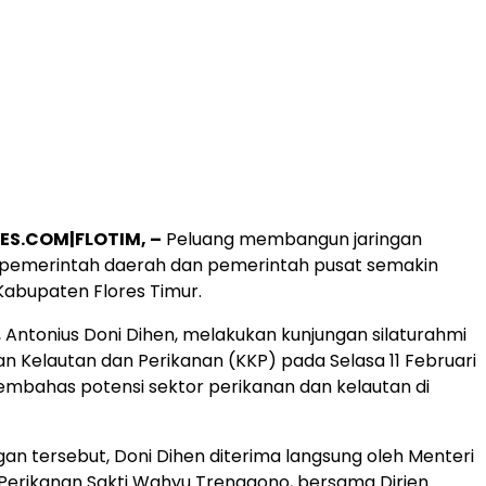
ES.COM|FLOTIM, –
Peluang membangun jaringan
a pemerintah daerah dan pemerintah pusat semakin
Kabupaten Flores Timur.
h, Antonius Doni Dihen, melakukan kunjungan silaturahmi
n Kelautan dan Perikanan (KKP) pada Selasa 11 Februari
mbahas potensi sektor perikanan dan kelautan di
an tersebut, Doni Dihen diterima langsung oleh Menteri
Perikanan Sakti Wahyu Trenggono, bersama Dirjen