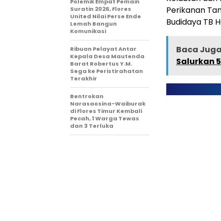
Polemik Empat Pemain
Perikanan Tang
Suratin 2026, Flores
United Nilai Perse Ende
Budidaya TB H
Lemah Bangun
Komunikasi
Baca Juga 
Ribuan Pelayat Antar
Kepala Desa Mautenda
Salurkan 5
Barat Robertus Y.M.
Sega ke Peristirahatan
Terakhir
Bentrokan
Narasaosina-Waiburak
di Flores Timur Kembali
Pecah, 1 Warga Tewas
dan 3 Terluka