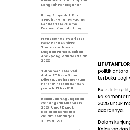
Kecelakaan dan Siapkan
Langkah Pencegahan
Riung Punya Jati Diri
Sendiri, Yohanes Paulus
Lendes Tolak Nama
Festival Komodo Riung
Front Mahasiswa Flores
Desak Polres Sikka
Tuntaskan Kasus
Dugaan Persetubuhan
Anak yang Mandek Sejak
2022
LIPUTANFLOR
politik antar
Turnamen Bola Voli
Antar RT Desa Sobo
terbuka bagi 
Dibuka, Jadi Momentum
Pererat Persaudaraan
pada HUT Ke-81 RI
Bupati terpili
ke Kementeria
Keuskupan Agung Ende
2025 untuk me
Canangkan Muspas IX
2027, Umat Diajak
daerahnya.
Berjalan Bersama
dalam Semangat
Sinodalitas
Dalam kunjung
Kelautan dan 