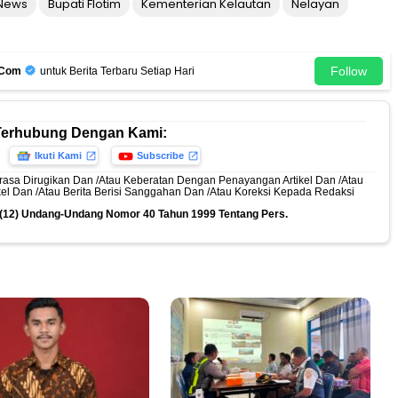
 News
Bupati Flotim
Kementerian Kelautan
Nelayan
Follow
.Com
untuk Berita Terbaru Setiap Hari
Terhubung Dengan Kami:
Ikuti Kami
Subscribe
rasa Dirugikan Dan /Atau Keberatan Dengan Penayangan Artikel Dan /Atau
ikel Dan /Atau Berita Berisi Sanggahan Dan /Atau Koreksi Kepada Redaksi
n (12) Undang-Undang Nomor 40 Tahun 1999 Tentang Pers.