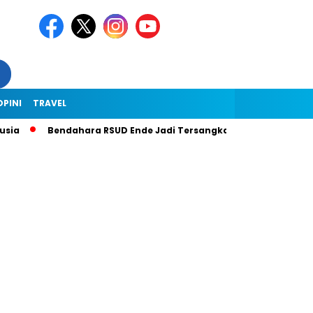
OPINI
TRAVEL
Bendahara RSUD Ende Jadi Tersangka Dugaan Korupsi Rp1,9 Mili