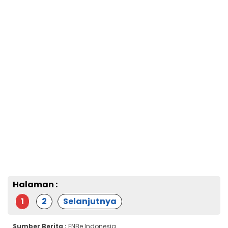
Halaman :
1
2
Selanjutnya
Sumber Berita :
ENBe Indonesia