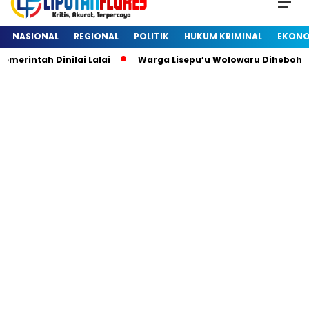
NASIONAL
REGIONAL
POLITIK
HUKUM KRIMINAL
EKONO
intah Dinilai Lalai
Warga Lisepu’u Wolowaru Dihebohkan