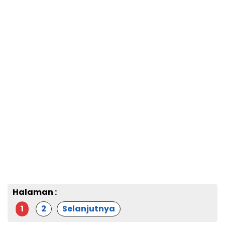
Halaman :
1
2
Selanjutnya