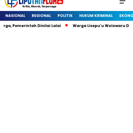
NASIONAL
REGIONAL
POLITIK
HUKUM KRIMINAL
EKONO
 Pemerintah Dinilai Lalai
Warga Lisepu’u Wolowaru Diheb