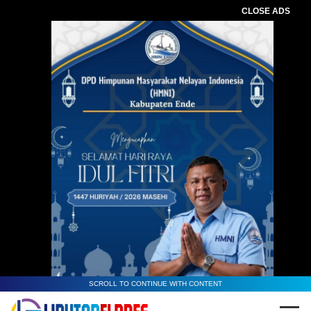
CLOSE ADS
Baca Juga :
Eksekusi Lahan di Maurole
Berlangsung Kondusif, Penggugat
Hibahkan Tanah untuk Relokasi
Tergugat
SCROLL TO CONTINUE WITH CONTENT