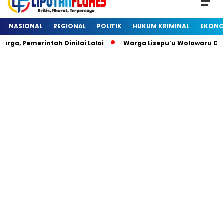
NASIONAL
REGIONAL
POLITIK
HUKUM KRIMINAL
EKONO
 Pemerintah Dinilai Lalai
Warga Lisepu’u Wolowaru Diheb