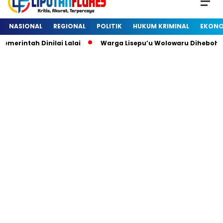
NASIONAL
REGIONAL
POLITIK
HUKUM KRIMINAL
EKONO
ntah Dinilai Lalai
Warga Lisepu’u Wolowaru Dihebohkan 