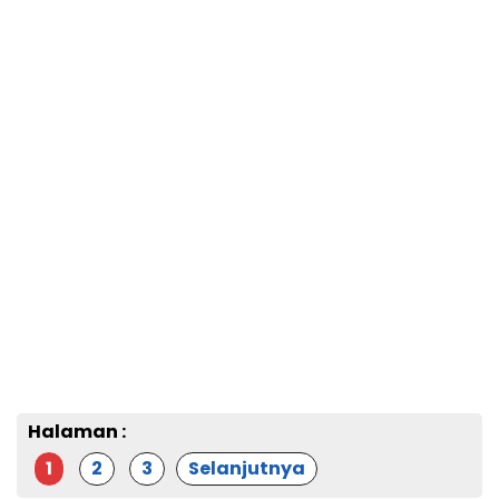
Halaman :
1
2
3
Selanjutnya