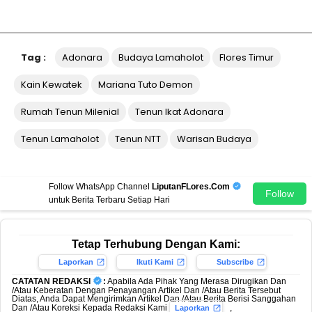
Tag :
Adonara
Budaya Lamaholot
Flores Timur
Kain Kewatek
Mariana Tuto Demon
Rumah Tenun Milenial
Tenun Ikat Adonara
Tenun Lamaholot
Tenun NTT
Warisan Budaya
Follow WhatsApp Channel
LiputanFLores.Com
Follow
untuk Berita Terbaru Setiap Hari
Tetap Terhubung Dengan Kami:
Laporkan
Ikuti Kami
Subscribe
CATATAN REDAKSI
:
Apabila Ada Pihak Yang Merasa Dirugikan Dan
/Atau Keberatan Dengan Penayangan Artikel Dan /Atau Berita Tersebut
Diatas, Anda Dapat Mengirimkan Artikel Dan /Atau Berita Berisi Sanggahan
Dan /Atau Koreksi Kepada Redaksi Kami
,
Laporkan