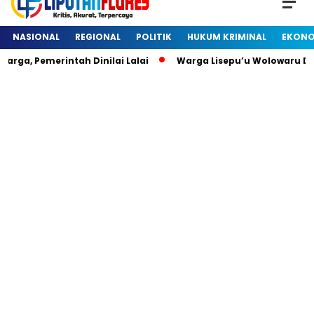
NASIONAL
REGIONAL
POLITIK
HUKUM KRIMINAL
EKONO
, Pemerintah Dinilai Lalai
Warga Lisepu’u Wolowaru Dih