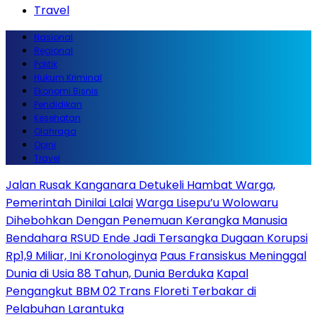
Travel
Nasional
Regional
Politik
Hukum Kriminal
Ekonomi Bisnis
Pendidikan
Kesehatan
Olahraga
Opini
Travel
Jalan Rusak Kanganara Detukeli Hambat Warga,
Pemerintah Dinilai Lalai
Warga Lisepu’u Wolowaru
Dihebohkan Dengan Penemuan Kerangka Manusia
Bendahara RSUD Ende Jadi Tersangka Dugaan Korupsi
Rp1,9 Miliar, Ini Kronologinya
Paus Fransiskus Meninggal
Dunia di Usia 88 Tahun, Dunia Berduka
Kapal
Pengangkut BBM 02 Trans Floreti Terbakar di
Pelabuhan Larantuka