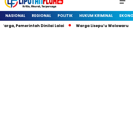
NASIONAL
REGIONAL
POLITIK
HUKUM KRIMINAL
EKONO
, Pemerintah Dinilai Lalai
Warga Lisepu’u Wolowaru Dihe