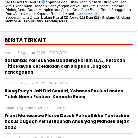
CATATAN REDAKSI
:
Apabila Ada Pihak Yang Merasa Dirugikan Dan
/Atau Keberatan Dengan Penayangan Artikel Dan /Atau Berita Tersebut
Diatas, Anda Dapat Mengirimkan Artikel Dan /Atau Berita Berisi Sanggahan
Dan /Atau Koreksi Kepada Redaksi Kami
,
Laporkan
Sebagaimana Diatur Dalam
Pasal (1) Ayat (11) Dan (12) Undang-Undang
Nomor 40 Tahun 1999 Tentang Pers.
BERITA TERKAIT
Kamis, 6 Agustus 2026 - 21:00 WITA
Satlantas Polres Ende Gandeng Forum LLAJ, Petakan
Titik Rawan Kecelakaan dan Siapkan Langkah
Pencegahan
Kamis, 6 Agustus 2026 - 20:45 WITA
Riung Punya Jati Diri Sendiri, Yohanes Paulus Lendes
Tolak Nama Festival Komodo Riung
Senin, 3 Agustus 2026 - 20:51 WITA
Front Mahasiswa Flores Desak Polres Sikka Tuntaskan
Kasus Dugaan Persetubuhan Anak yang Mandek Sejak
2022