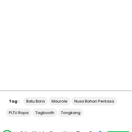
Tag :
Batu Bara
Maurole
Nusa Bahari Perkasa
PLTU Ropa
Tagbooth
Tongkang