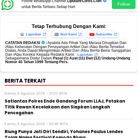
Follow WhatsApp Channel
LiputanFLores.Com
Follow
untuk Berita Terbaru Setiap Hari
Tetap Terhubung Dengan Kami:
Laporkan
Ikuti Kami
Subscribe
CATATAN REDAKSI
:
Apabila Ada Pihak Yang Merasa Dirugikan Dan
/Atau Keberatan Dengan Penayangan Artikel Dan /Atau Berita Tersebut
Diatas, Anda Dapat Mengirimkan Artikel Dan /Atau Berita Berisi Sanggahan
Dan /Atau Koreksi Kepada Redaksi Kami
,
Laporkan
Sebagaimana Diatur Dalam
Pasal (1) Ayat (11) Dan (12) Undang-Undang
Nomor 40 Tahun 1999 Tentang Pers.
BERITA TERKAIT
Kamis, 6 Agustus 2026 - 21:00 WITA
Satlantas Polres Ende Gandeng Forum LLAJ, Petakan
Titik Rawan Kecelakaan dan Siapkan Langkah
Pencegahan
Kamis, 6 Agustus 2026 - 20:45 WITA
Riung Punya Jati Diri Sendiri, Yohanes Paulus Lendes
Tolak Nama Festival Komodo Riung