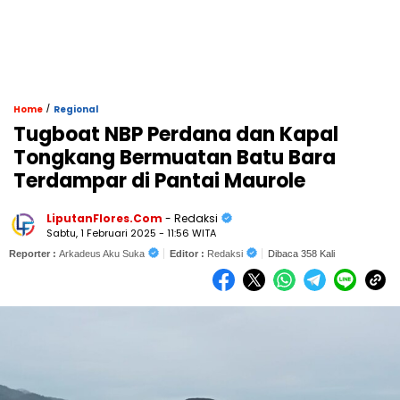
/
Home
Regional
Tugboat NBP Perdana dan Kapal
Tongkang Bermuatan Batu Bara
Terdampar di Pantai Maurole
LiputanFlores.Com
- Redaksi
Sabtu, 1 Februari 2025 - 11:56 WITA
Reporter :
Arkadeus Aku Suka
Editor :
Redaksi
Dibaca 358 Kali