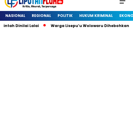
NASIONAL
REGIONAL
POLITIK
HUKUM KRIMINAL
EKONO
 Dinilai Lalai
Warga Lisepu’u Wolowaru Dihebohkan Deng