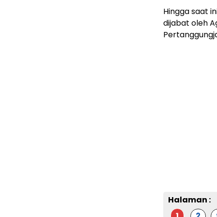
Hingga saat i
dijabat oleh 
Pertanggungj
Halaman :
1
2