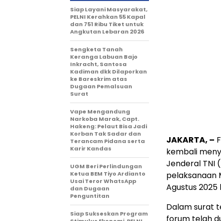
Siap Layani Masyarakat,
PELNI Kerahkan 55 Kapal
dan 751 Ribu Tiket untuk
Angkutan Lebaran 2026
Sengketa Tanah
Keranga Labuan Bajo
Inkracht, Santosa
Kadiman dkk Dilaporkan
ke Bareskrim atas
Dugaan Pemalsuan
Surat
Vape Mengandung
Narkoba Marak, Capt.
Hakeng: Pelaut Bisa Jadi
Korban Tak Sadar dan
JAKARTA, –
F
Terancam Pidana serta
Karir Kandas
kembali meny
Jenderal TNI 
UGM Beri Perlindungan
Ketua BEM Tiyo Ardianto
pelaksanaan 
Usai Teror WhatsApp
Agustus 2025 l
dan Dugaan
Penguntitan
Dalam surat t
Siap Sukseskan Program
forum telah 