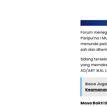
Forum menega
Paripurna I M
menunda pela
sah dan diter
Sidang terseb
yang memaksa
AD/ART IKAL 
Baca Juga 
Keamanan, 
Masa Bakti D