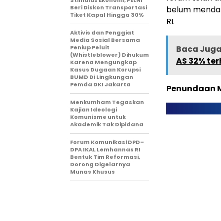
Stimulus Ekonomi, PELNI
Beri Diskon Transportasi
belum mendap
Tiket Kapal Hingga 30%
RI.
Aktivis dan Penggiat
Media Sosial Bersama
Peniup Peluit
Baca Juga 
(Whistleblower) Dihukum
AS 32% te
Karena Mengungkap
Kasus Dugaan Korupsi
BUMD Di Lingkungan
Pemda DKI Jakarta
Penundaan M
Menkumham Tegaskan
Kajian Ideologi
Komunisme untuk
Akademik Tak Dipidana
Forum Komunikasi DPD–
DPA IKAL Lemhannas RI
Bentuk Tim Reformasi,
Dorong Digelarnya
Munas Khusus