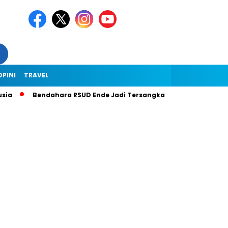
OPINI
TRAVEL
Bendahara RSUD Ende Jadi Tersangka Dugaan Korupsi Rp1,9 Miliar