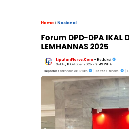
Home
Nasional
/
Forum DPD-DPA IKAL D
LEMHANNAS 2025
LiputanFlores.Com
- Redaksi
Sabtu, 11 Oktober 2025 - 21:43 WITA
Reporter :
Arkadeus Aku Suka
Editor :
Redaksi
D