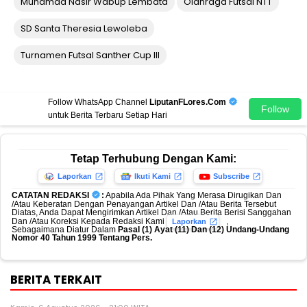
Muhamad Nasir Wabup Lembata
Olahraga Futsal NTT
SD Santa Theresia Lewoleba
Turnamen Futsal Santher Cup III
Follow WhatsApp Channel
LiputanFLores.Com
Follow
untuk Berita Terbaru Setiap Hari
Tetap Terhubung Dengan Kami:
Laporkan
Ikuti Kami
Subscribe
CATATAN REDAKSI
:
Apabila Ada Pihak Yang Merasa Dirugikan Dan
/Atau Keberatan Dengan Penayangan Artikel Dan /Atau Berita Tersebut
Diatas, Anda Dapat Mengirimkan Artikel Dan /Atau Berita Berisi Sanggahan
Dan /Atau Koreksi Kepada Redaksi Kami
,
Laporkan
Sebagaimana Diatur Dalam
Pasal (1) Ayat (11) Dan (12) Undang-Undang
Nomor 40 Tahun 1999 Tentang Pers.
BERITA TERKAIT