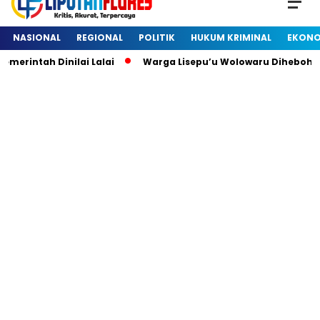
NASIONAL
REGIONAL
POLITIK
HUKUM KRIMINAL
EKONO
ntah Dinilai Lalai
Warga Lisepu’u Wolowaru Dihebohkan 