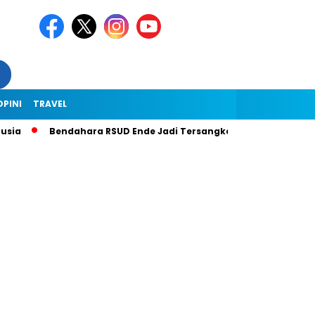
OPINI
TRAVEL
Bendahara RSUD Ende Jadi Tersangka Dugaan Korupsi Rp1,9 Mili