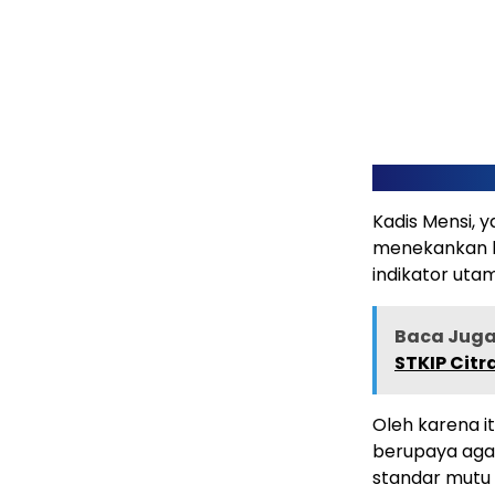
Kadis Mensi, 
menekankan b
indikator utam
Baca Juga 
STKIP Citr
Oleh karena i
berupaya aga
standar mutu p