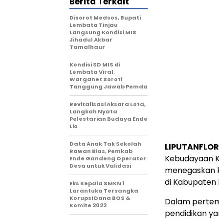
Berita Terkait
Disorot Medsos, Bupati
Lembata Tinjau
Langsung Kondisi MIS
Jihadul Akbar
Tamalhaur
Kondisi SD MIS di
Lembata Viral,
Warganet Soroti
Tanggung Jawab Pemda
Revitalisasi Aksara Lota,
Langkah Nyata
Pelestarian Budaya Ende
Lio
Data Anak Tak Sekolah
LIPUTANFLOR
Rawan Bias, Pemkab
Kebudayaan Kab
Ende Gandeng Operator
Desa untuk Validasi
menegaskan k
di Kabupaten 
Eks Kepala SMKN 1
Larantuka Tersangka
Korupsi Dana BOS &
Dalam pertem
Komite 2022
pendidikan ya