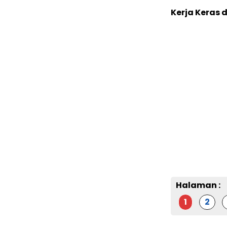
Kerja Keras 
Halaman :
1
2