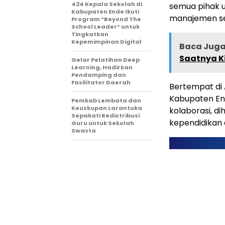
424 Kepala Sekolah di
semua pihak u
Kabupaten Ende Ikuti
manajemen sek
Program “Beyond The
School Leader” untuk
Tingkatkan
Kepemimpinan Digital
Baca Juga 
Saatnya K
Gelar Pelatihan Deep
Learning, Hadirkan
Pendamping dan
Fasilitator Daerah
Bertempat di 
Kabupaten End
Pemkab Lembata dan
Keuskupan Larantuka
kolaborasi, di
Sepakati Redistribusi
kependidikan 
Guru untuk Sekolah
Swasta