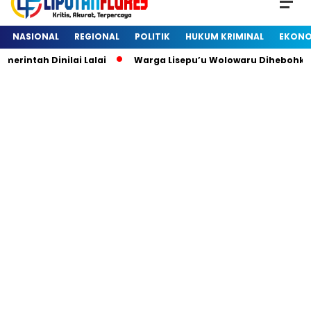
NASIONAL
REGIONAL
POLITIK
HUKUM KRIMINAL
EKONO
ntah Dinilai Lalai
Warga Lisepu’u Wolowaru Dihebohkan 