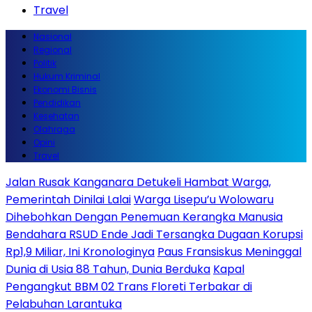
Travel
Nasional
Regional
Politik
Hukum Kriminal
Ekonomi Bisnis
Pendidikan
Kesehatan
Olahraga
Opini
Travel
Jalan Rusak Kanganara Detukeli Hambat Warga,
Pemerintah Dinilai Lalai
Warga Lisepu’u Wolowaru
Dihebohkan Dengan Penemuan Kerangka Manusia
Bendahara RSUD Ende Jadi Tersangka Dugaan Korupsi
Rp1,9 Miliar, Ini Kronologinya
Paus Fransiskus Meninggal
Dunia di Usia 88 Tahun, Dunia Berduka
Kapal
Pengangkut BBM 02 Trans Floreti Terbakar di
Pelabuhan Larantuka