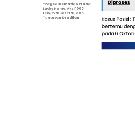
Diproses
Tragedi Kematian Prada
Lucky Namo, Aksi 1000
Lilin, Evaluasi TNI, dan
Tuntutan Keadilan
Kasus Posisi 
bertemu denga
pada 6 Oktob