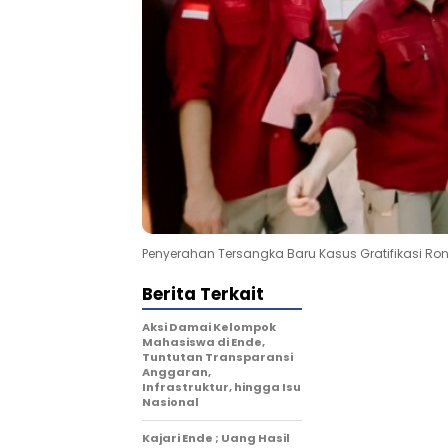
Penyerahan Tersangka Baru Kasus Gratifikasi R
Berita Terkait
Aksi Damai Kelompok
Mahasiswa di Ende,
Tuntutan Transparansi
Anggaran,
Infrastruktur, hingga Isu
Nasional
Kajari Ende ; Uang Hasil