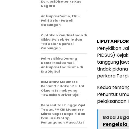
Korupsi Disetor ke Kas
Negara
Antisipasi Demo, TNI –
Polri Gelar Patroli
Gabungan
Ciptakan Kondisi Aman di
Sikka, Polsek Nelle dan
LIPUTANFLOR
TNI Gelar Operasi
Penyidikan Ja
Gabungan
PIDSUS) Keja
Polres Sikka Dorong
tanggung jaw
Demokrasi Damai,
Antisipasi Anarkisme di
tindak pidana
Era Digital
perkara Terpi
BEM UNIPA Maumere
Kecam Tindakan Brutal
Kedua tersang
Oknum Brimob yang
Penuntut Umu
Tewaskan Driver Ojol
pelaksanaan T
Represifitas hingga Ojol
Tewas, PMKRI Maumere
Minta Copot Kapolri dan
Baca Juga 
Evaluasi Protap
Penanganan Masa Aksi
Pengelola