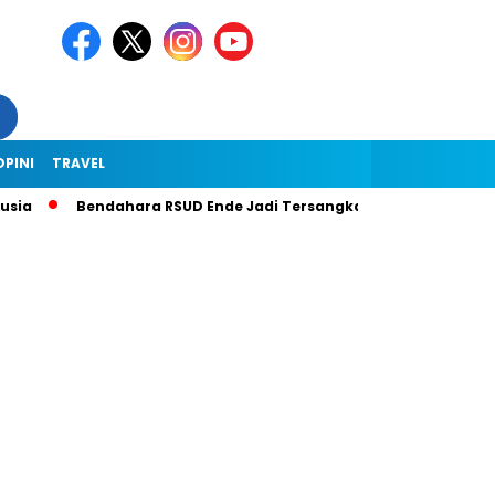
OPINI
TRAVEL
Bendahara RSUD Ende Jadi Tersangka Dugaan Korupsi Rp1,9 Mili