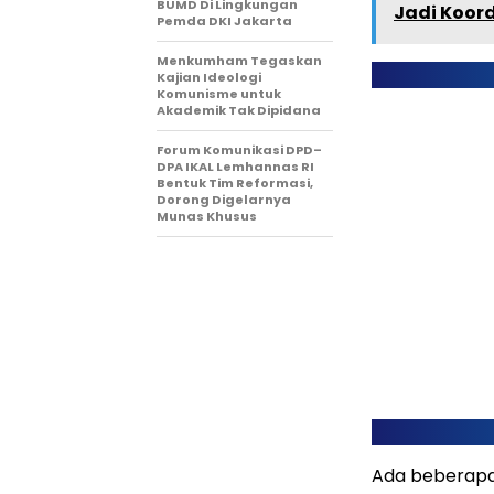
BUMD Di Lingkungan
Jadi Koord
Pemda DKI Jakarta
Menkumham Tegaskan
Kajian Ideologi
Komunisme untuk
Akademik Tak Dipidana
Forum Komunikasi DPD–
DPA IKAL Lemhannas RI
Bentuk Tim Reformasi,
Dorong Digelarnya
Munas Khusus
Ada beberapa