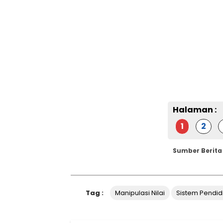
Halaman :
1
2
Sumber Berita
Tag :
Manipulasi Nilai
Sistem Pendid