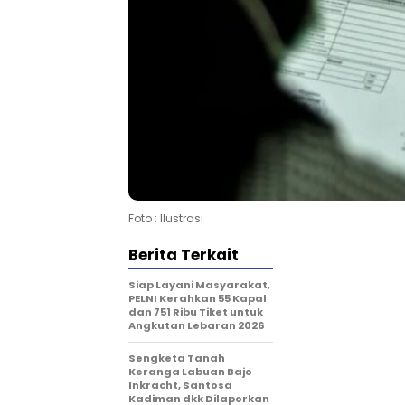
Foto : Ilustrasi
Berita Terkait
Siap Layani Masyarakat,
PELNI Kerahkan 55 Kapal
dan 751 Ribu Tiket untuk
Angkutan Lebaran 2026
Sengketa Tanah
Keranga Labuan Bajo
Inkracht, Santosa
Kadiman dkk Dilaporkan