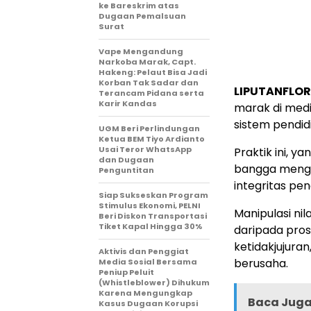
ke Bareskrim atas
Dugaan Pemalsuan
Surat
Vape Mengandung
Narkoba Marak, Capt.
Hakeng: Pelaut Bisa Jadi
Korban Tak Sadar dan
LIPUTANFLOR
Terancam Pidana serta
Karir Kandas
marak di medi
sistem pendid
UGM Beri Perlindungan
Ketua BEM Tiyo Ardianto
Usai Teror WhatsApp
Praktik ini, 
dan Dugaan
bangga mengub
Penguntitan
integritas pe
Siap Sukseskan Program
Stimulus Ekonomi, PELNI
Manipulasi ni
Beri Diskon Transportasi
Tiket Kapal Hingga 30%
daripada pro
ketidakjujura
Aktivis dan Penggiat
berusaha.
Media Sosial Bersama
Peniup Peluit
(Whistleblower) Dihukum
Karena Mengungkap
Baca Juga 
Kasus Dugaan Korupsi