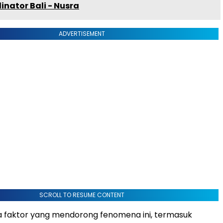
inator Bali - Nusra
ADVERTISEMENT
SCROLL TO RESUME CONTENT
 faktor yang mendorong fenomena ini, termasuk