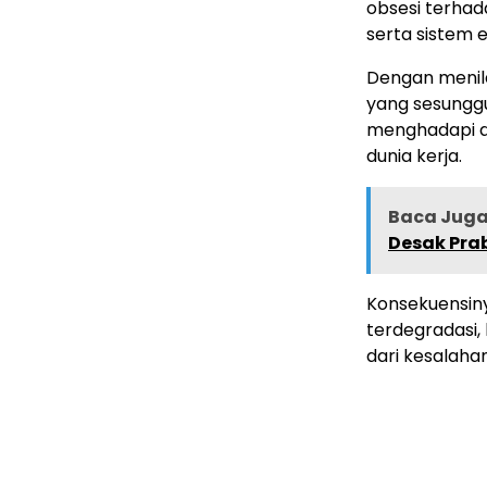
obsesi terhad
serta sistem e
Dengan menila
yang sesunggu
menghadapi du
dunia kerja.
Baca Juga 
Desak Pra
Konsekuensiny
terdegradasi,
dari kesalahan