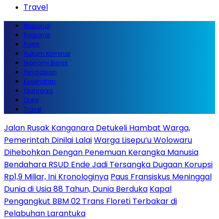
Travel
Nasional
Regional
Politik
Hukum Kriminal
Ekonomi Bisnis
Pendidikan
Kesehatan
Olahraga
Opini
Travel
Jalan Rusak Kanganara Detukeli Hambat Warga,
Pemerintah Dinilai Lalai
Warga Lisepu’u Wolowaru
Dihebohkan Dengan Penemuan Kerangka Manusia
Bendahara RSUD Ende Jadi Tersangka Dugaan Korupsi
Rp1,9 Miliar, Ini Kronologinya
Paus Fransiskus Meninggal
Dunia di Usia 88 Tahun, Dunia Berduka
Kapal
Pengangkut BBM 02 Trans Floreti Terbakar di
Pelabuhan Larantuka