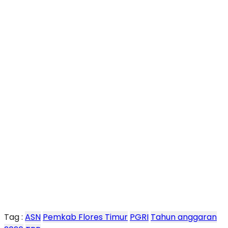
Tag :
ASN
Pemkab Flores Timur
PGRI
Tahun anggaran