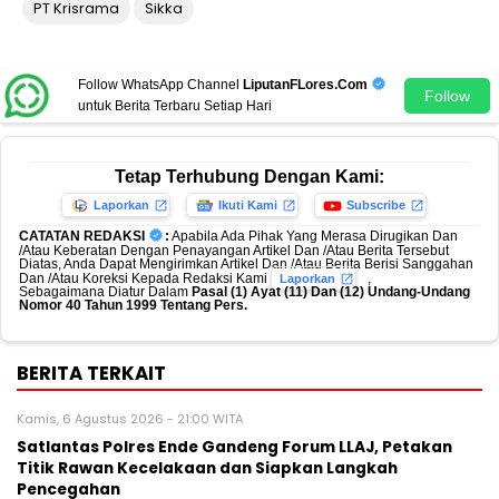
PT Krisrama
Sikka
Follow WhatsApp Channel
LiputanFLores.Com
Follow
untuk Berita Terbaru Setiap Hari
Tetap Terhubung Dengan Kami:
Laporkan
Ikuti Kami
Subscribe
CATATAN REDAKSI
:
Apabila Ada Pihak Yang Merasa Dirugikan Dan
/Atau Keberatan Dengan Penayangan Artikel Dan /Atau Berita Tersebut
Diatas, Anda Dapat Mengirimkan Artikel Dan /Atau Berita Berisi Sanggahan
Dan /Atau Koreksi Kepada Redaksi Kami
,
Laporkan
Sebagaimana Diatur Dalam
Pasal (1) Ayat (11) Dan (12) Undang-Undang
Nomor 40 Tahun 1999 Tentang Pers.
BERITA TERKAIT
Kamis, 6 Agustus 2026 - 21:00 WITA
Satlantas Polres Ende Gandeng Forum LLAJ, Petakan
Titik Rawan Kecelakaan dan Siapkan Langkah
Pencegahan