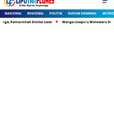
NASIONAL
REGIONAL
POLITIK
HUKUM KRIMINAL
EKONO
Pemerintah Dinilai Lalai
Warga Lisepu’u Wolowaru Diheb