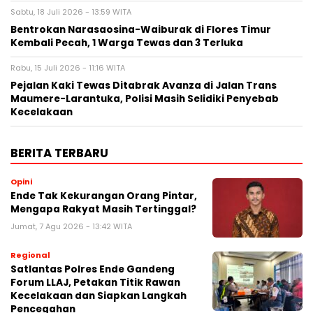
Sabtu, 18 Juli 2026 - 13:59 WITA
Bentrokan Narasaosina-Waiburak di Flores Timur
Kembali Pecah, 1 Warga Tewas dan 3 Terluka
Rabu, 15 Juli 2026 - 11:16 WITA
Pejalan Kaki Tewas Ditabrak Avanza di Jalan Trans
Maumere-Larantuka, Polisi Masih Selidiki Penyebab
Kecelakaan
BERITA TERBARU
Opini
Ende Tak Kekurangan Orang Pintar,
Mengapa Rakyat Masih Tertinggal?
Jumat, 7 Agu 2026 - 13:42 WITA
Regional
Satlantas Polres Ende Gandeng
Forum LLAJ, Petakan Titik Rawan
Kecelakaan dan Siapkan Langkah
Pencegahan