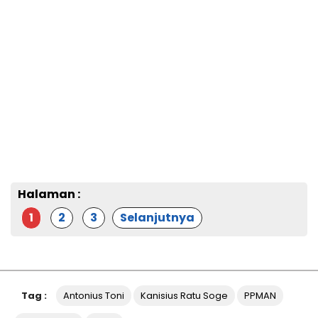
Halaman :
1
2
3
Selanjutnya
Tag :
Antonius Toni
Kanisius Ratu Soge
PPMAN